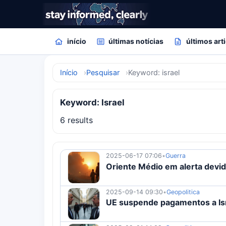
início
últimas notícias
últimos art
Início
Pesquisar
Keyword: israel
Keyword: Israel
6 results
2025-06-17 07:06
•
Guerra
Oriente Médio em alerta devido
2025-09-14 09:30
•
Geopolitica
UE suspende pagamentos a Isr