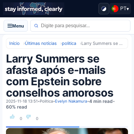
PT
▾
Menu
Início
Últimas notícias
politica
Larry Summers se afasta após e-mails com Epstein sobre conselhos amorosos
Larry Summers se
afasta após e-mails
com Epstein sobre
conselhos amorosos
4 min read
2025-11-18 13:51
•
Politica
•
Evelyn Nakamura
•
•
60% read
0
0