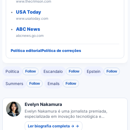
www.thecrimson.com
USA Today
www.usatoday.com
ABC News
abcnews.go.com
Política editorial
Política de correções
Politica
Escandalo
Epstein
Follow
Follow
Follow
Summers
Emails
Follow
Follow
Evelyn Nakamura
Evelyn Nakamura é uma jornalista premiada,
especializada em inovação tecnológica e
ecossistemas de startups. Suas reportagens
Ler biografia completa → →
perspicazes iluminam o cenário tecnológico em