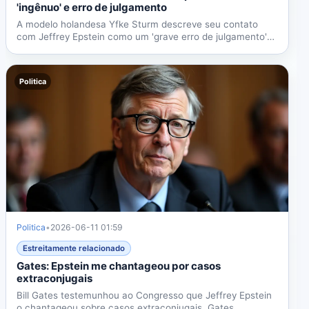
'ingênuo' e erro de julgamento
A modelo holandesa Yfke Sturm descreve seu contato
com Jeffrey Epstein como um 'grave erro de julgamento'
após...
Politica
Politica
•
2026-06-11 01:59
Estreitamente relacionado
Gates: Epstein me chantageou por casos
extraconjugais
Bill Gates testemunhou ao Congresso que Jeffrey Epstein
o chantageou sobre casos extraconjugais. Gates