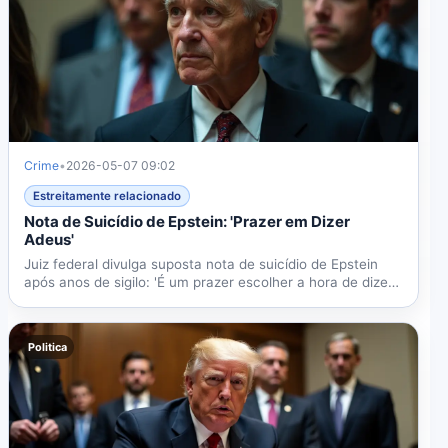
Crime
•
2026-05-07 09:02
Estreitamente relacionado
Nota de Suicídio de Epstein: 'Prazer em Dizer
Adeus'
Juiz federal divulga suposta nota de suicídio de Epstein
após anos de sigilo: 'É um prazer escolher a hora de dizer
adeus.'
Politica