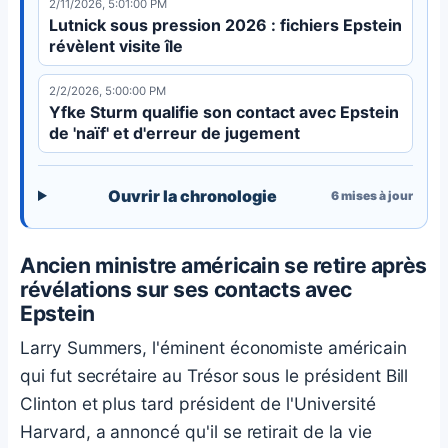
2/11/2026, 5:01:00 PM
arrestation en 2019.
Lutnick sous pression 2026 : fichiers Epstein
révèlent visite île
2/2/2026, 5:00:00 PM
Yfke Sturm qualifie son contact avec Epstein
de 'naïf' et d'erreur de jugement
Ouvrir la chronologie
6
mises à jour
Ancien ministre américain se retire après
révélations sur ses contacts avec
Epstein
Larry Summers, l'éminent économiste américain
qui fut secrétaire au Trésor sous le président Bill
Clinton et plus tard président de l'Université
Harvard, a annoncé qu'il se retirait de la vie