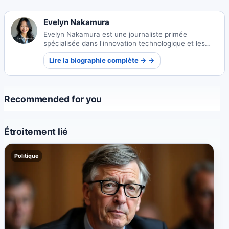
Evelyn Nakamura
Evelyn Nakamura est une journaliste primée
spécialisée dans l'innovation technologique et les
écosystèmes de startups. Ses reportages
Lire la biographie complète → →
perspicaces éclairent le paysage technologique en
évolution du Japon.
Recommended for you
Étroitement lié
Politique