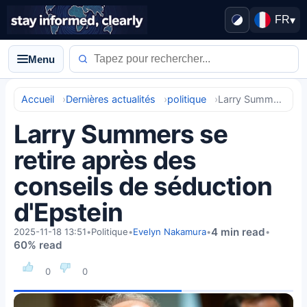
FR
▾
Menu
Accueil
Dernières actualités
politique
Larry Summers se retire après des conseils de séduction d'Epstein
Larry Summers se
retire après des
conseils de séduction
d'Epstein
4 min read
2025-11-18 13:51
•
Politique
•
Evelyn Nakamura
•
•
60% read
0
0