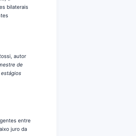
s bilaterais
ntes
ossi, autor
mestre de
 estágios
rgentes entre
ixo juro da