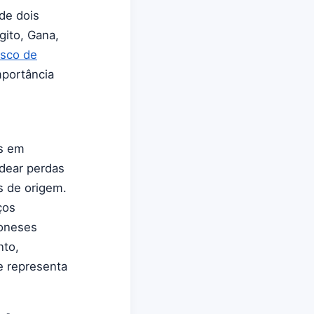
de dois
gito, Gana,
isco de
mportância
es em
dear perdas
s de origem.
ços
poneses
nto,
e representa