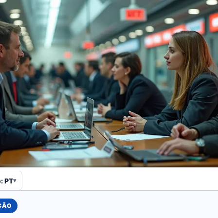
: PT
UÇÃO