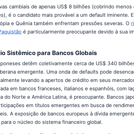
vas cambiais de apenas US$ 8 bilhões (cobrindo menos 
), é o candidato mais provável a um default iminente. E
tiópia e Quênia também enfrentam pressões severas. O
r
Paquistão
é particularmente preocupante devido à sua i
io Sistêmico para Bancos Globais
aponeses detêm coletivamente cerca de US$ 340 bilhõ
soberana emergente. Uma onda de defaults pode desenca
ncialmente levando a apertos de crédito em seus mercado
ada em bancos franceses, italianos e espanhóis, com la
ica do Norte e América Latina, é preocupante. Bancos ja
ticipações em títulos emergentes em busca de rendime
eis. A exposição de bancos europeus à dívida emergent
para o núcleo do sistema financeiro global.