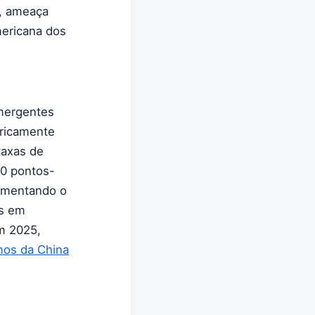
s, ameaça
mericana dos
emergentes
oricamente
taxas de
40 pontos-
aumentando o
as em
m 2025,
mos da China