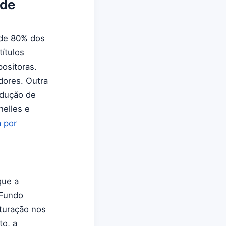
 de
 de 80% dos
ítulos
positoras.
dores. Outra
edução de
helles e
 por
que a
 Fundo
turação nos
to, a