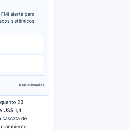
FMI alerta para
iscos sistêmicos
6
atualizações
nquanto 23
e US$ 1,4
a cascata de
um ambiente