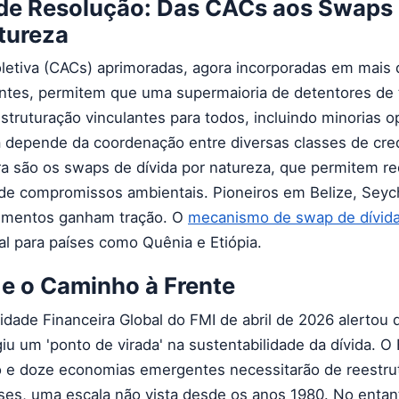
e Resolução: Das CACs aos Swaps
tureza
letiva (CACs) aprimoradas, agora incorporadas em mais
ntes, permitem que uma supermaioria de detentores de t
truturação vinculantes para todos, incluindo minorias o
a depende da coordenação entre diversas classes de cre
a são os swaps de dívida por natureza, que permitem r
de compromissos ambientais. Pioneiros em Belize, Seyc
rumentos ganham tração. O
mecanismo de swap de dívida
al para países como Quênia e Etiópia.
 e o Caminho à Frente
lidade Financeira Global do FMI de abril de 2026 alertou 
iu um 'ponto de virada' na sustentabilidade da dívida. O
to e doze economias emergentes necessitarão de reestru
es, uma escala não vista desde os anos 1980. No entan