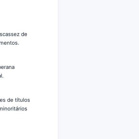
escassez de
amentos.
berana
l.
s de títulos
inoritários