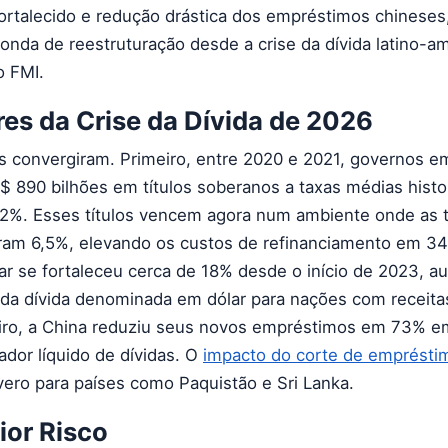
 fortalecido e redução drástica dos empréstimos chinese
onda de reestruturação desde a crise da dívida latino-a
o FMI.
es da Crise da Dívida de 2026
s convergiram. Primeiro, entre 2020 e 2021, governos 
$ 890 bilhões em títulos soberanos a taxas médias hist
,2%. Esses títulos vencem agora num ambiente onde as 
aram 6,5%, elevando os custos de refinanciamento em 3
ar se fortaleceu cerca de 18% desde o início de 2023, 
o da dívida denominada em dólar para nações com receit
eiro, a China reduziu seus novos empréstimos em 73% e
dor líquido de dívidas. O
impacto do corte de emprésti
vero para países como Paquistão e Sri Lanka.
ior Risco