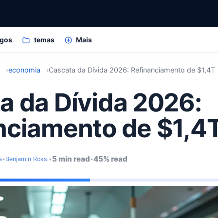
igos
temas
Mais
s
economia
Cascata da Dívida 2026: Refinanciamento de $1,4T
a da Dívida 2026:
nciamento de $1,4
5 min read
45% read
a
•
Benjamin Rossi
•
•