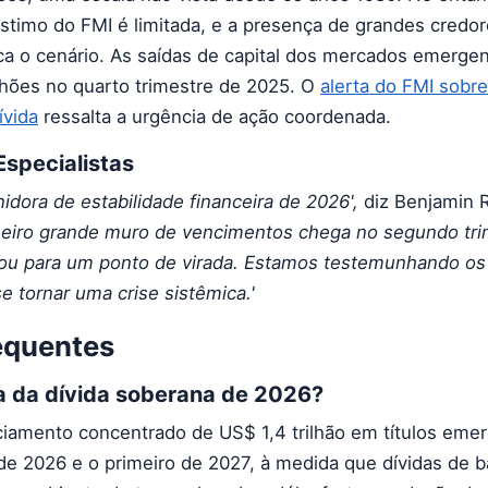
timo do FMI é limitada, e a presença de grandes credore
a o cenário. As saídas de capital dos mercados emerge
lhões no quarto trimestre de 2025. O
alerta do FMI sobre
ívida
ressalta a urgência de ação coordenada.
Especialistas
inidora de estabilidade financeira de 2026',
diz Benjamin R
meiro grande muro de vencimentos chega no segundo tri
rtou para um ponto de virada. Estamos testemunhando os
se tornar uma crise sistêmica.'
equentes
a da dívida soberana de 2026?
ciamento concentrado de US$ 1,4 trilhão em títulos eme
de 2026 e o primeiro de 2027, à medida que dívidas de ba