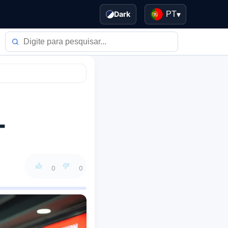
Dark
PT
▾
T
0
0