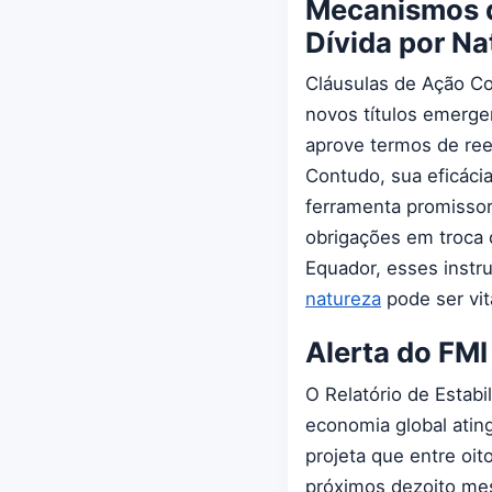
Mecanismos d
Dívida por Na
Cláusulas de Ação Co
novos títulos emerge
aprove termos de rees
Contudo, sua eficáci
ferramenta promissor
obrigações em troca 
Equador, esses inst
natureza
pode ser vit
Alerta do FMI
O Relatório de Estabi
economia global ating
projeta que entre oi
próximos dezoito mes