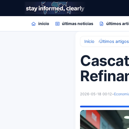
início
últimas notícias
últimos art
Início
Últimos artigo
Cascat
Refina
2026-05-18 00:12
•
Economi