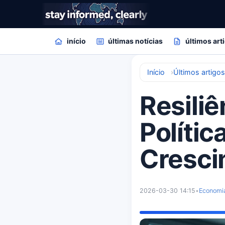
início
últimas notícias
últimos art
Início
Últimos artigo
Resili
Polític
Cresci
2026-03-30 14:15
•
Economi