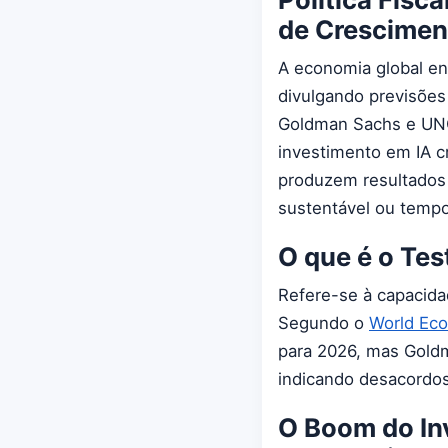
de Crescimen
A economia global enf
divulgando previsões
Goldman Sachs e UNC
investimento em IA c
produzem resultados 
sustentável ou tempo
O que é o Tes
Refere-se à capacida
Segundo o
World Eco
para 2026, mas Gold
indicando desacordos
O Boom do In