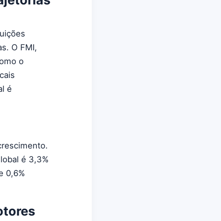
tuições
s. O FMI,
como o
cais
l é
crescimento.
global é 3,3%
e 0,6%
otores