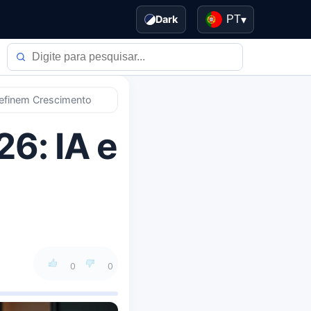
Dark
PT
▾
edefinem Crescimento
6: IA e
0
0