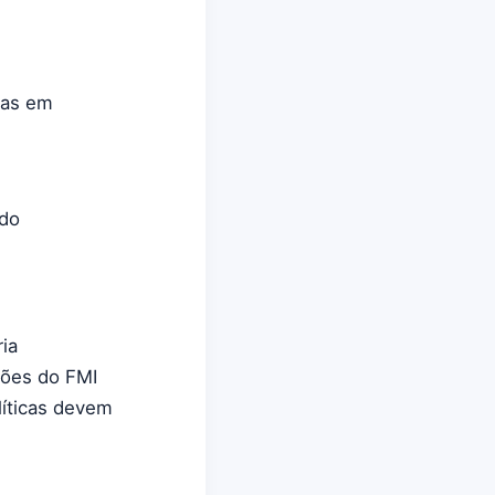
das em
ndo
ia
sões do FMI
líticas devem