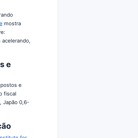
erando
e
mostra
ve:
 acelerando,
s e
mpostos e
 fiscal
, Japão 0,6-
ção
nstitute for