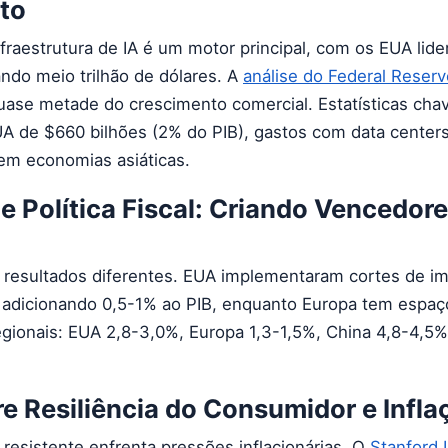
to
fraestrutura de IA é um motor principal, com os EUA lid
ndo meio trilhão de dólares. A
análise do Federal Reserv
uase metade do crescimento comercial. Estatísticas cha
A de $660 bilhões (2% do PIB), gastos com data centers
em economias asiáticas.
e Política Fiscal: Criando Vencedore
am resultados diferentes. EUA implementaram cortes de i
 adicionando 0,5-1% ao PIB, enquanto Europa tem espaço
regionais: EUA 2,8-3,0%, Europa 1,3-1,5%, China 4,8-4,5%
e Resiliência do Consumidor e Infla
resistente enfrenta pressões inflacionárias. O
Stanford I