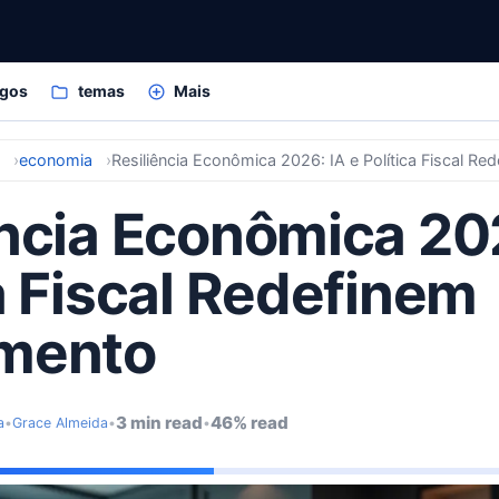
igos
temas
Mais
s
economia
Resiliência Econômica 2026: IA e Política Fiscal R
ência Econômica 202
a Fiscal Redefinem
mento
3 min read
46% read
a
•
Grace Almeida
•
•