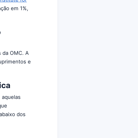
lação em 1%,
o
as da OMC. A
uprimentos e
ica
e aquelas
que
abaixo dos