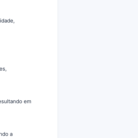
idade,
es,
resultando em
ando a