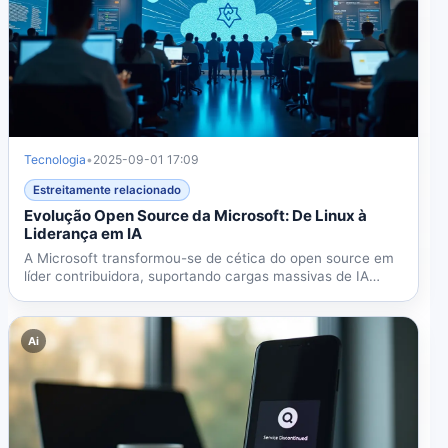
Tecnologia
•
2025-09-01 17:09
Estreitamente relacionado
Evolução Open Source da Microsoft: De Linux à
Liderança em IA
A Microsoft transformou-se de cética do open source em
líder contribuidora, suportando cargas massivas de IA
como...
Ai