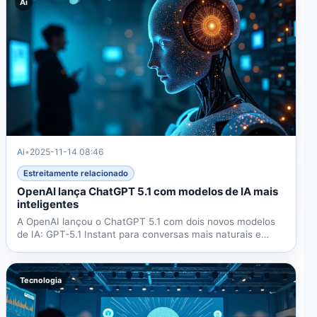
Ai
Ai
•
2025-11-14 08:46
Estreitamente relacionado
OpenAI lança ChatGPT 5.1 com modelos de IA mais
inteligentes
A OpenAI lançou o ChatGPT 5.1 com dois novos modelos
de IA: GPT-5.1 Instant para conversas mais naturais e
GPT-5.1...
Tecnologia