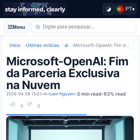
PT
▾
Menu
Início
Últimas notícias
ai
Microsoft-OpenAI: Fim da Parceria Exclusiva na Nuvem
Microsoft-OpenAI: Fim
da Parceria Exclusiva
na Nuvem
3 min read
63% read
2026-04-28 13:01
•
Ai
•
Liam Nguyen
•
•
0
0