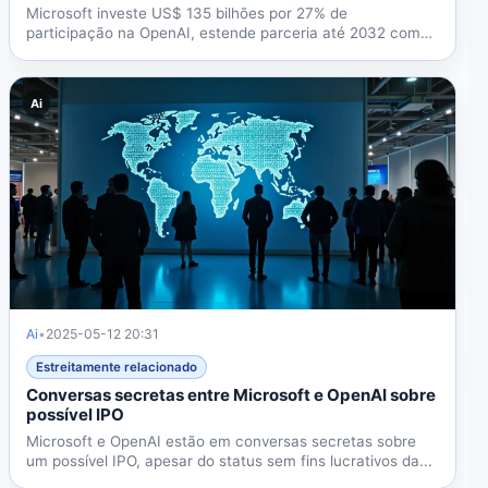
Microsoft investe US$ 135 bilhões por 27% de
participação na OpenAI, estende parceria até 2032 com
novo painel de...
Ai
Ai
•
2025-05-12 20:31
Estreitamente relacionado
Conversas secretas entre Microsoft e OpenAI sobre
possível IPO
Microsoft e OpenAI estão em conversas secretas sobre
um possível IPO, apesar do status sem fins lucrativos da...