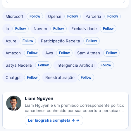
Microsoft
Openai
Parceria
Follow
Follow
Follow
Ia
Nuvem
Exclusividade
Follow
Follow
Follow
Azure
Participação Receita
Follow
Follow
Amazon
Aws
Sam Altman
Follow
Follow
Follow
Satya Nadella
Inteligência Artificial
Follow
Follow
Chatgpt
Reestruturação
Follow
Follow
Liam Nguyen
Liam Nguyen é um premiado correspondente político
canadense conhecido por sua cobertura perspicaz
de assuntos federais. Nascido de refugiados
Ler biografia completa → →
vietnamitas em Vancouver, seu trabalho amplifica
vozes sub-representadas nos círculos políticos.