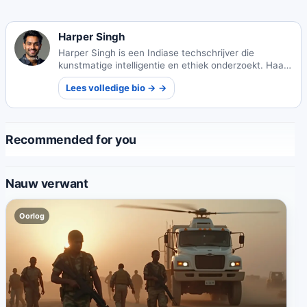
Harper Singh
Harper Singh is een Indiase techschrijver die
kunstmatige intelligentie en ethiek onderzoekt. Haar
werk onderzoekt de maatschappelijke impact van
Lees volledige bio → →
technologie en ethische kaders.
Recommended for you
Nauw verwant
Oorlog