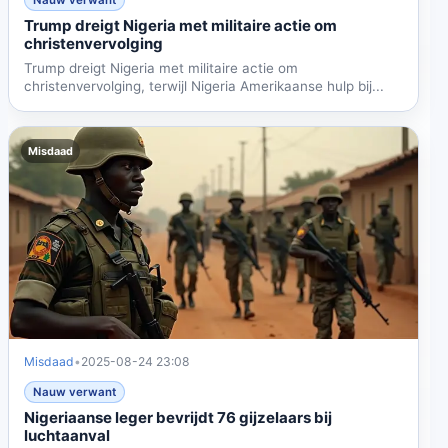
Trump dreigt Nigeria met militaire actie om
christenvervolging
Trump dreigt Nigeria met militaire actie om
christenvervolging, terwijl Nigeria Amerikaanse hulp bij...
Misdaad
Misdaad
•
2025-08-24 23:08
Nauw verwant
Nigeriaanse leger bevrijdt 76 gijzelaars bij
luchtaanval