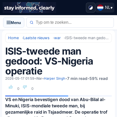
NL
▾
Menu
Home
Laatste nieuws
war
ISIS-tweede man gedood: VS-Nigeria operatie
ISIS-tweede man
gedood: VS-Nigeria
operatie
7 min read
59% read
2026-05-17 01:59
•
War
•
Harper Singh
•
•
0
0
VS en Nigeria bevestigen dood van Abu-Bilal al-
Minuki, ISIS-mondiale tweede man, bij
gezamenlijke raid in Tsjaadmeer. De operatie trof