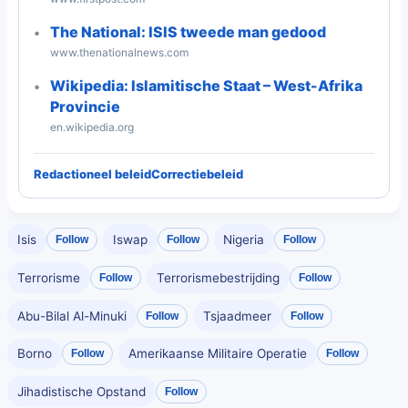
The National: ISIS tweede man gedood
www.thenationalnews.com
Wikipedia: Islamitische Staat – West-Afrika
Provincie
en.wikipedia.org
Redactioneel beleid
Correctiebeleid
Isis
Iswap
Nigeria
Follow
Follow
Follow
Terrorisme
Terrorismebestrijding
Follow
Follow
Abu-Bilal Al-Minuki
Tsjaadmeer
Follow
Follow
Borno
Amerikaanse Militaire Operatie
Follow
Follow
Jihadistische Opstand
Follow