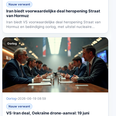
Nauw verwant
Iran biedt voorwaardelijke deal heropening Straat
van Hormuz
Iran biedt VS voorwaardelijke deal heropening Straat van
Hormuz en beëindiging oorlog, met uitstel nucleaire...
Oorlog
Oorlog
•
2026-06-19 08:59
Nauw verwant
VS-Iran deal, Oekraïne drone-aanval: 19 juni