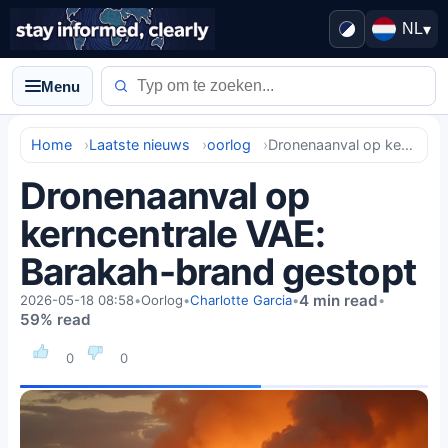
NL
▾
Menu
Home
Laatste nieuws
oorlog
Dronenaanval op kerncentrale VAE: Barakah-brand gestopt
Dronenaanval op
kerncentrale VAE:
Barakah-brand gestopt
4 min read
2026-05-18 08:58
•
Oorlog
•
Charlotte Garcia
•
•
59% read
0
0