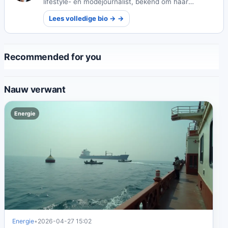
lifestyle- en modejournalist, bekend om haar
diepgaande culturele commentaren en
Lees volledige bio → →
trendsettende perspectieven.
Recommended for you
Nauw verwant
Energie
Energie
•
2026-04-27 15:02