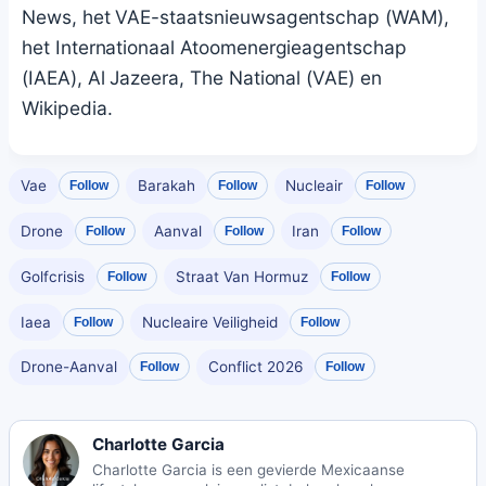
News, het VAE-staatsnieuwsagentschap (WAM),
het Internationaal Atoomenergieagentschap
(IAEA), Al Jazeera, The National (VAE) en
Wikipedia.
Vae
Barakah
Nucleair
Follow
Follow
Follow
Drone
Aanval
Iran
Follow
Follow
Follow
Golfcrisis
Straat Van Hormuz
Follow
Follow
Iaea
Nucleaire Veiligheid
Follow
Follow
Drone-Aanval
Conflict 2026
Follow
Follow
Charlotte Garcia
Charlotte Garcia is een gevierde Mexicaanse