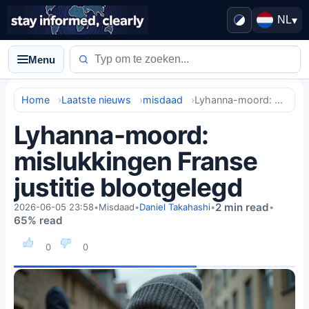
NL
▾
Menu
Home
Laatste nieuws
misdaad
Lyhanna-moord: mislukkingen Franse justitie blootgelegd
Lyhanna-moord:
mislukkingen Franse
justitie blootgelegd
2 min read
2026-06-05 23:58
•
Misdaad
•
Daniel Takahashi
•
•
65% read
0
0