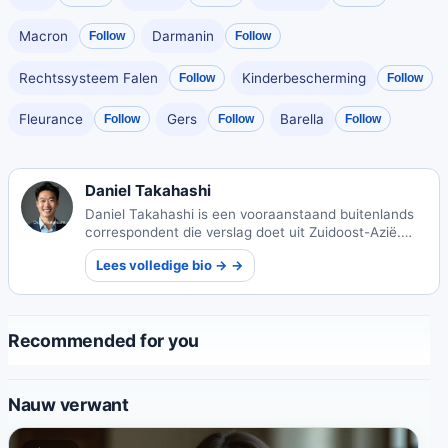
Macron
Darmanin
Follow
Follow
Rechtssysteem Falen
Kinderbescherming
Follow
Follow
Fleurance
Gers
Barella
Follow
Follow
Follow
Daniel Takahashi
Daniel Takahashi is een vooraanstaand buitenlands
correspondent die verslag doet uit Zuidoost-Azië.
Met diepe wortels in Japan brengt hij unieke
Lees volledige bio → →
culturele inzichten in zijn internationale journalistiek.
Recommended for you
Nauw verwant