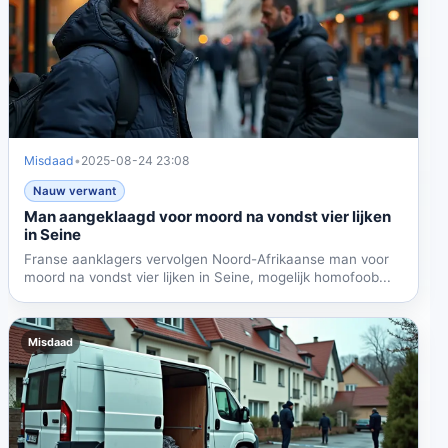
Misdaad
•
2025-08-24 23:08
Nauw verwant
Man aangeklaagd voor moord na vondst vier lijken
in Seine
Franse aanklagers vervolgen Noord-Afrikaanse man voor
moord na vondst vier lijken in Seine, mogelijk homofoob...
Misdaad