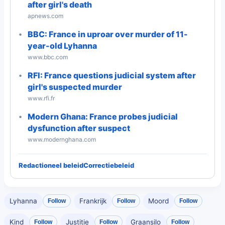
after girl's death
apnews.com
BBC: France in uproar over murder of 11-
year-old Lyhanna
www.bbc.com
RFI: France questions judicial system after
girl's suspected murder
www.rfi.fr
Modern Ghana: France probes judicial
dysfunction after suspect
www.modernghana.com
Redactioneel beleid
Correctiebeleid
Lyhanna
Frankrijk
Moord
Follow
Follow
Follow
Kind
Justitie
Graansilo
Follow
Follow
Follow