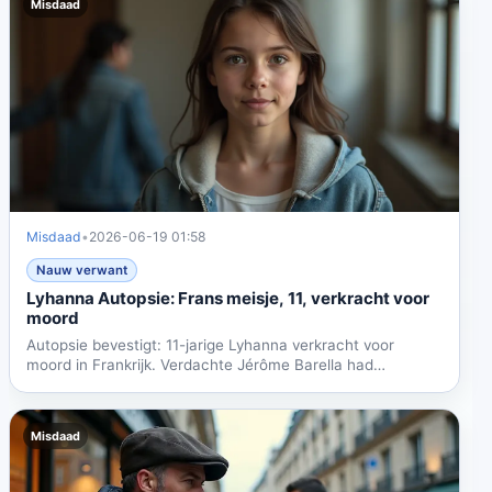
Misdaad
Misdaad
•
2026-06-19 01:58
Nauw verwant
Lyhanna Autopsie: Frans meisje, 11, verkracht voor
moord
Autopsie bevestigt: 11-jarige Lyhanna verkracht voor
moord in Frankrijk. Verdachte Jérôme Barella had
eerdere...
Misdaad