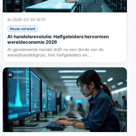
Ai
•
2026-03-30 16:15
Nauw verwant
AI-handelsrevolutie: Halfgeleiders hervormen
wereldeconomie 2026
AI-gerelateerde handel drijft nu een derde van de
wereldhandelsgroei, met halfgeleiders en
datacenterapparatuur die...
Ai