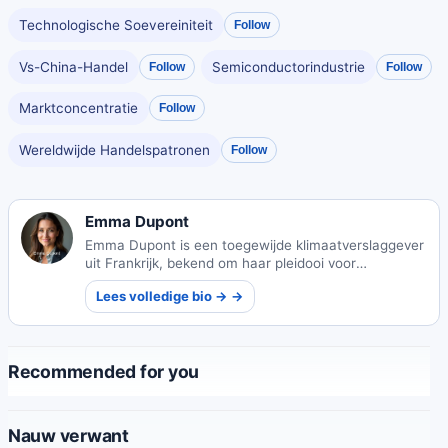
Technologische Soevereiniteit
Follow
Vs-China-Handel
Semiconductorindustrie
Follow
Follow
Marktconcentratie
Follow
Wereldwijde Handelspatronen
Follow
Emma Dupont
Emma Dupont is een toegewijde klimaatverslaggever
uit Frankrijk, bekend om haar pleidooi voor
duurzaamheid en haar impactvolle milieujournalistiek
Lees volledige bio → →
die wereldwijd bewustzijn inspireert.
Recommended for you
Nauw verwant