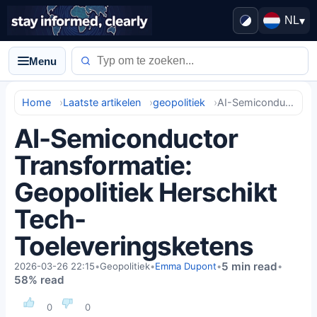
NL
▾
Menu
Home
Laatste artikelen
geopolitiek
AI-Semiconductor Transformatie: Geopolitiek Herschikt Tech-Toeleveringsketens
AI-Semiconductor
Transformatie:
Geopolitiek Herschikt
Tech-
Toeleveringsketens
5 min read
2026-03-26 22:15
•
Geopolitiek
•
Emma Dupont
•
•
58% read
0
0