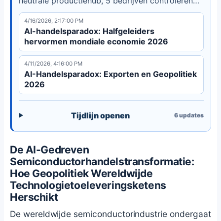
neutrale productiehub, 5 bedrijven controleren
kritieke toeleveringsketens. Ontdek hoe
4/16/2026, 2:17:00 PM
geopolitiek de $975B semiconductorindustrie
AI-handelsparadox: Halfgeleiders
hervormt.
hervormen mondiale economie 2026
4/11/2026, 4:16:00 PM
AI-Handelsparadox: Exporten en Geopolitiek
2026
Tijdlijn openen
6
updates
De AI-Gedreven
Semiconductorhandelstransformatie:
Hoe Geopolitiek Wereldwijde
Technologietoeleveringsketens
Herschikt
De wereldwijde semiconductorindustrie ondergaat