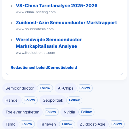
VS-China Tariefanalyse 2025-2026
www.china-briefing.com
Zuidoost-Azië Semiconductor Marktrapport
www.sourceofasia.com
Wereldwijde Semiconductor
Marktkapitalisatie Analyse
www.ftcelectronics.com
Redactioneel beleid
Correctiebeleid
Semiconductor
Ai-Chips
Follow
Follow
Handel
Geopolitiek
Follow
Follow
Toeleveringsketen
Nvidia
Follow
Follow
Tsmc
Tarieven
Zuidoost-Azië
Follow
Follow
Follow