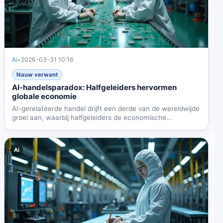
Ai
•
2026-03-31 10:16
Nauw verwant
AI-handelsparadox: Halfgeleiders hervormen
globale economie
AI-gerelateerde handel drijft een derde van de wereldwijde
groei aan, waarbij halfgeleiders de economische
structuur...
Ai