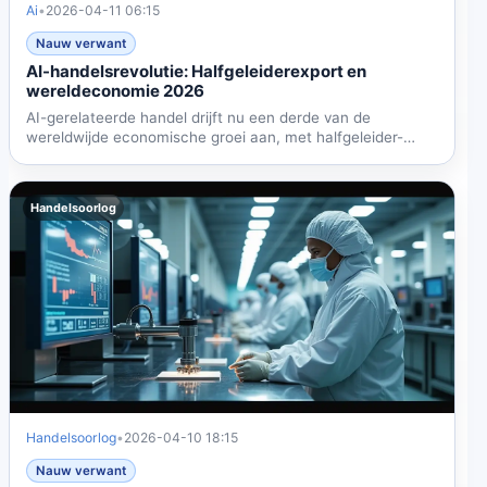
Ai
•
2026-04-11 06:15
Nauw verwant
AI-handelsrevolutie: Halfgeleiderexport en
wereldeconomie 2026
AI-gerelateerde handel drijft nu een derde van de
wereldwijde economische groei aan, met halfgeleider-
en...
Handelsoorlog
Handelsoorlog
•
2026-04-10 18:15
Nauw verwant