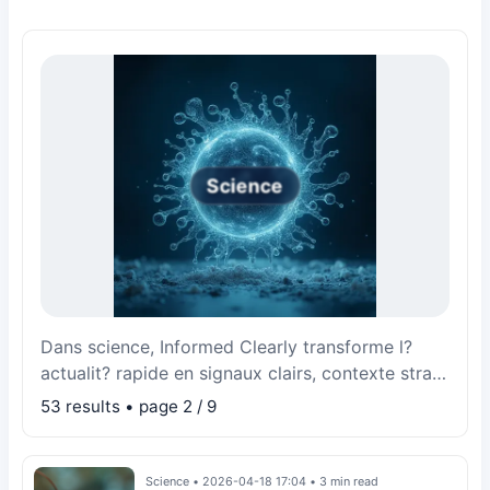
Science
Dans science, Informed Clearly transforme l?
actualit? rapide en signaux clairs, contexte strat?
gique et cons?quences concr?tes.
53 results • page 2 / 9
Science
•
2026-04-18 17:04
•
3 min read