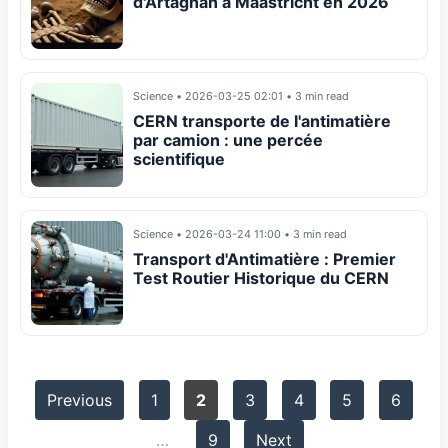
d'Artagnan à Maastricht en 2026
Science
•
2026-03-25 02:01
•
3 min read
CERN transporte de l'antimatière
par camion : une percée
scientifique
Science
•
2026-03-24 11:00
•
3 min read
Transport d'Antimatière : Premier
Test Routier Historique du CERN
Previous
1
2
3
4
5
6
…
9
Next