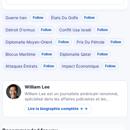
Guerre Iran
États Du Golfe
Follow
Follow
Détroit D'ormuz
Conflit Usa Israël
Follow
Follow
Diplomatie Moyen-Orient
Prix Du Pétrole
Follow
Follow
Blocus Maritime
Diplomatie Qatar
Follow
Follow
Attaques Émirats
Impact Économique
Follow
Follow
William Lee
William Lee est un journaliste américain renommé,
spécialisé dans les affaires judiciaires et les
reportages juridiques. Son travail offre des
Lire la biographie complète → →
perspectives cruciales sur le système judiciaire.