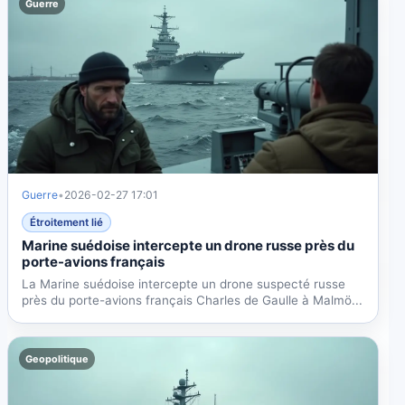
Guerre
Guerre
•
2026-02-27 17:01
Étroitement lié
Marine suédoise intercepte un drone russe près du
porte-avions français
La Marine suédoise intercepte un drone suspecté russe
près du porte-avions français Charles de Gaulle à Malmö...
Geopolitique