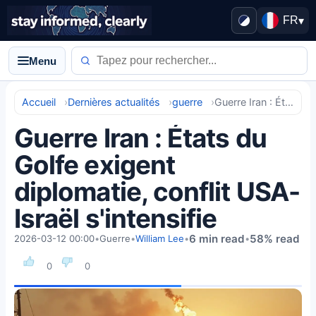
FR
▾
Menu
Accueil
Dernières actualités
guerre
Guerre Iran : États du Golfe exigent diplomatie, conflit USA-Israël s'intensifie
Guerre Iran : États du
Golfe exigent
diplomatie, conflit USA-
Israël s'intensifie
6 min read
58% read
2026-03-12 00:00
•
Guerre
•
William Lee
•
•
0
0