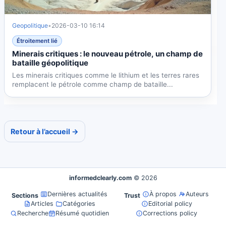
Geopolitique
•
2026-03-10 16:14
Étroitement lié
Minerais critiques : le nouveau pétrole, un champ de
bataille géopolitique
Les minerais critiques comme le lithium et les terres rares
remplacent le pétrole comme champ de bataille...
Retour à l’accueil →
informedclearly.com
© 2026
Dernières actualités
À propos
Auteurs
Sections
Trust
Articles
Catégories
Editorial policy
Recherche
Résumé quotidien
Corrections policy