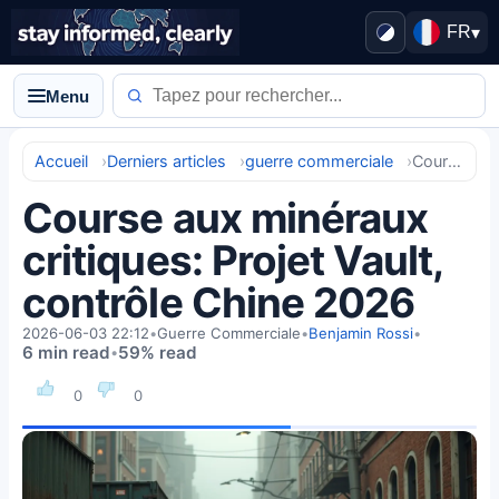
FR
▾
Menu
Accueil
Derniers articles
guerre commerciale
Course aux minéraux critiques: Projet Vault, contrôle Chine 2026
Course aux minéraux
critiques: Projet Vault,
contrôle Chine 2026
2026-06-03 22:12
•
Guerre Commerciale
•
Benjamin Rossi
•
6 min read
59% read
•
0
0