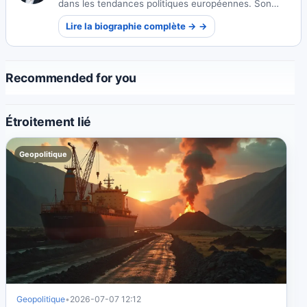
dans les tendances politiques européennes. Son
suivi perspicace des changements continentaux
Lire la biographie complète → →
offre des perspectives uniques sur la gouvernance et
la société.
Recommended for you
Étroitement lié
Geopolitique
Geopolitique
•
2026-07-07 12:12