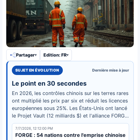
Partager
Edition: FR
SUJET EN ÉVOLUTION
Dernière mise à jour
Le point en 30 secondes
En 2026, les contrôles chinois sur les terres rares
ont multiplié les prix par six et réduit les licences
européennes sous 25%. Les États-Unis ont lancé
le Projet Vault (12 milliards $) et l'alliance FORGE
à 54 nations. L'Occident peut-il reconstruire ses
7/7/2026, 12:12:00 PM
chaînes d'approvisionnement en 12-18 mois ?
FORGE : 54 nations contre l'emprise chinoise