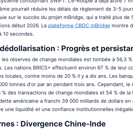
ystème contournant SWIFT. L'e-Roupie a déjà attiré 7 mi
stème pourrait réduire les délais de règlement de 3-5 jou
ie sur le succès du projet mBridge, qui a traité plus de 5
ctions début 2026. La
plateforme CBDC mBridge
montre d
 à 10 secondes.
dédollarisation : Progrès et persist
ns les réserves de change mondiales est tombée à 56,3 %
s. Les nations BRICS+ effectuent environ 67 % de leur
s locales, contre moins de 20 % il y a dix ans. Les banq
000 tonnes d'or par an pendant trois ans. Cependant, le d
 % des transactions de change mondiales et 54 % de la f
dette américaine a franchi 39 000 milliards de dollars en
e une liquidité et une confiance institutionnelles inégalé
ernes : Divergence Chine-Inde