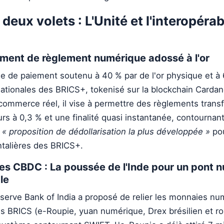
 deux volets : L'Unité et l'interopérab
rument de règlement numérique adossé à l'or
me de paiement soutenu à 40 % par de l'or physique et à
ationales des BRICS+, tokenisé sur la blockchain Carda
e commerce réel, il vise à permettre des règlements transf
eurs à 0,3 % et une finalité quasi instantanée, contourna
e
« proposition de dédollarisation la plus développée »
pou
ntalières des BRICS+.
des CBDC : La poussée de l'Inde pour un pont 
le
eserve Bank of India a proposé de relier les monnaies n
s BRICS (e-Roupie, yuan numérique, Drex brésilien et r