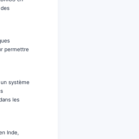
 des
nques
ur permettre
s un système
es
 dans les
en Inde,