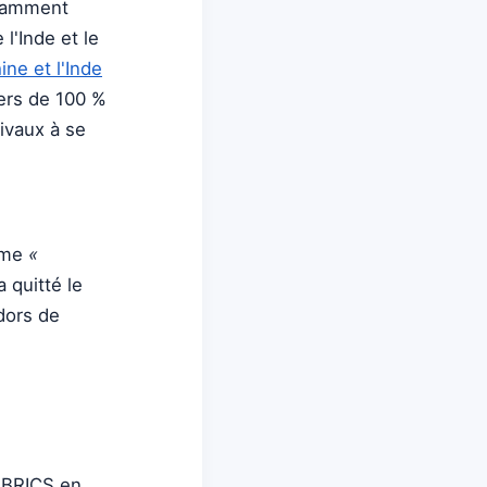
notamment
l'Inde et le
ine et l'Inde
iers de 100 %
ivaux à se
omme
«
 quitté le
dors de
s BRICS en