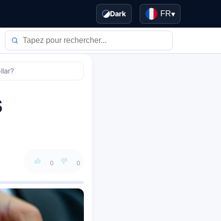
Dark
FR
▾
llar?
s
0
0