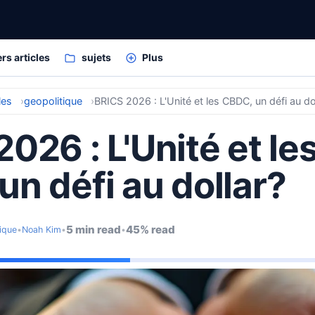
rs articles
sujets
Plus
les
geopolitique
BRICS 2026 : L'Unité et les CBDC, un défi au do
026 : L'Unité et le
n défi au dollar?
5 min read
45% read
ique
•
Noah Kim
•
•