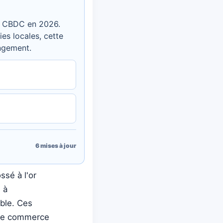
des CBDC en 2026.
es locales, cette
angement.
6
mises à jour
sé à l'or
 à
uble. Ces
s le commerce