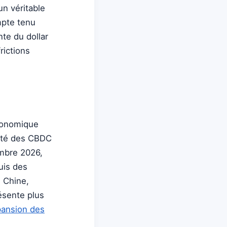
un véritable
mpte tenu
nte du dollar
rictions
conomique
lité des CBDC
embre 2026,
uis des
 Chine,
résente plus
ansion des