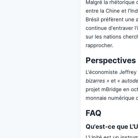
Malgré la rhétorique 
entre la Chine et l'In
Brésil préfèrent une
continue d'entraver l
sur les nations cherc
rapprocher.
Perspectives 
L'économiste Jeffrey
bizarres »
et
« autode
projet mBridge en oct
monnaie numérique c
FAQ
Qu'est-ce que L'U
L'Unité est un instru