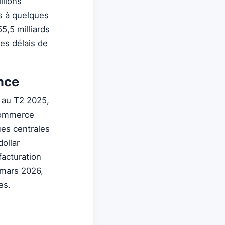
llions
rs à quelques
5,5 milliards
es délais de
ance
 au T2 2025,
 commerce
ues centrales
ollar
acturation
 mars 2026,
es.