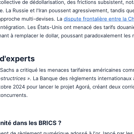
collective de dédollarisation, des frictions subsistent, 
de. La Russie et l'Iran poussent agressivement, tandis que 
 approche multi-devises. La
dispute frontalière entre la Ch
'intégration. Les États-Unis ont menacé des tarifs douan
hant à remplacer le dollar, poussant paradoxalement les r
d'experts
 Sachs a critiqué les menaces tarifaires américaines c
structrices »
. La Banque des règlements internationaux a
obre 2024 pour lancer le projet Agorá, créant deux corri
oncurrents.
nité dans les BRICS ?
ment de règlement numérique adossé à l'or, lancé par le