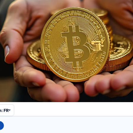
n: FR
N