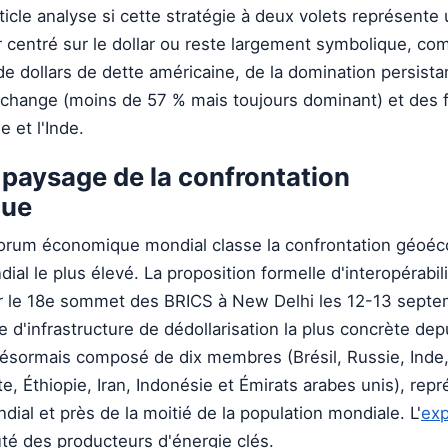
rticle analyse si cette stratégie à deux volets représente 
ier centré sur le dollar ou reste largement symbolique, co
de dollars de dette américaine, de la domination persista
 change (moins de 57 % mais toujours dominant) et des f
e et l'Inde.
 paysage de la confrontation
que
Forum économique mondial classe la confrontation géoé
al le plus élevé. La proposition formelle d'interopérabi
ur le 18e sommet des BRICS à New Delhi les 12-13 sept
 d'infrastructure de dédollarisation la plus concrète dep
désormais composé de dix membres (Brésil, Russie, Inde,
e, Éthiopie, Iran, Indonésie et Émirats arabes unis), rep
dial et près de la moitié de la population mondiale. L'
exp
té des producteurs d'énergie clés.