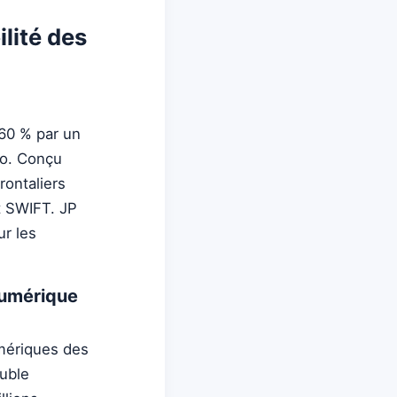
ilité des
 60 % par un
no. Conçu
rontaliers
nt SWIFT. JP
r les
numérique
umériques des
ouble