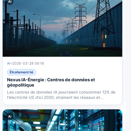
Ai
Ai
•
2026-03-28 06:16
Étroitement lié
Nexus IA-Énergie : Centres de données et
géopolitique
Les centres de données IA pourraient consommer 12% de
l'électricité US d'ici 2030, strainant les réseaux et...
Ai