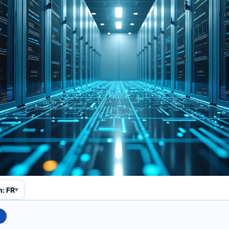
n: FR
N