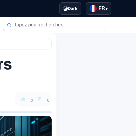
Dark
FR
▾
rs
0
0