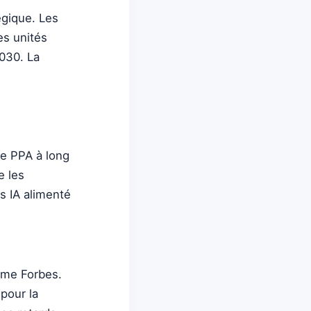
égique. Les
es unités
2030. La
de PPA à long
e les
es IA alimenté
rme Forbes.
pour la