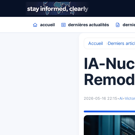
accueil
dernières actualités
dernie
Accueil
Derniers artic
IA-Nuc
Remodè
2026-05-16 22:15
•
Ai
•
Victo