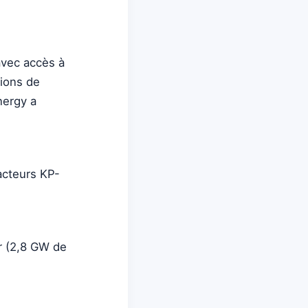
avec accès à
lions de
nergy a
acteurs KP-
r (2,8 GW de