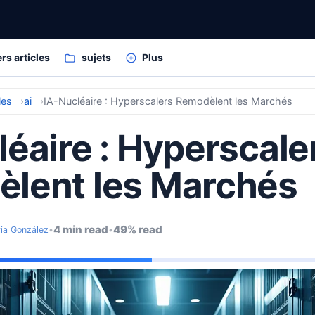
rs articles
sujets
Plus
les
ai
IA-Nucléaire : Hyperscalers Remodèlent les Marchés
léaire : Hyperscale
lent les Marchés
4 min read
49% read
ria González
•
•