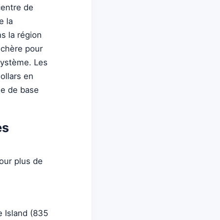
centre de
e la
s la région
nchère pour
 système. Les
ollars en
ge de base
es
our plus de
e Island (835