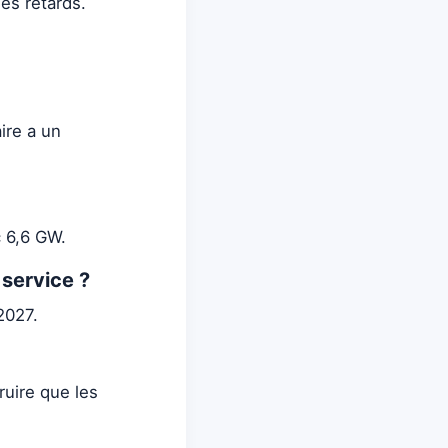
es retards.
ire a un
c 6,6 GW.
 service ?
2027.
ruire que les