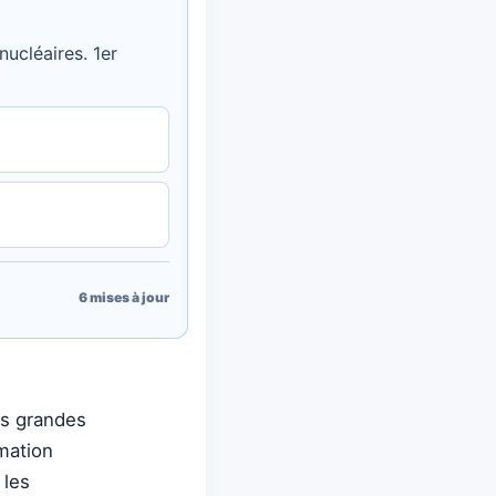
ucléaires. 1er
6
mises à jour
us grandes
mation
 les