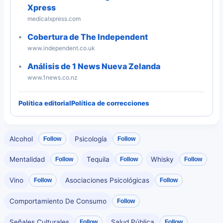
Xpress
medicalxpress.com
Cobertura de The Independent
www.independent.co.uk
Análisis de 1 News Nueva Zelanda
www.1news.co.nz
Política editorial
Política de correcciones
Alcohol
Psicología
Follow
Follow
Mentalidad
Tequila
Whisky
Follow
Follow
Follow
Vino
Asociaciones Psicológicas
Follow
Follow
Comportamiento De Consumo
Follow
Señales Culturales
Salud Pública
Follow
Follow