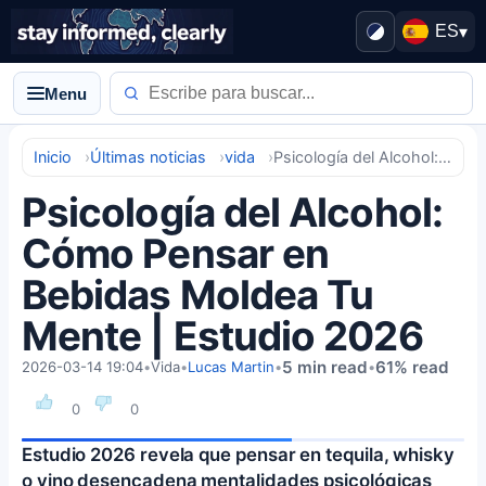
ES
▾
Menu
Inicio
Últimas noticias
vida
Psicología del Alcohol: Cómo Pensar en Bebidas Moldea Tu Mente | Estudio 2026
Psicología del Alcohol:
Cómo Pensar en
Bebidas Moldea Tu
Mente | Estudio 2026
5 min read
61% read
2026-03-14 19:04
•
Vida
•
Lucas Martin
•
•
0
0
Estudio 2026 revela que pensar en tequila, whisky
o vino desencadena mentalidades psicológicas