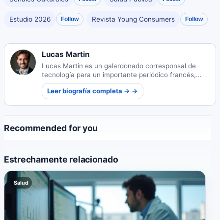
Estudio 2026
Revista Young Consumers
Follow
Follow
Lucas Martin
Lucas Martin es un galardonado corresponsal de
tecnología para un importante periódico francés,
reconocido por hacer que los temas tecnológicos
Leer biografía completa → →
complejos sean accesibles para el público en
general.
Recommended for you
Estrechamente relacionado
Salud