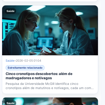
geracional...
Saúde
Saúde
•
2026-02-05 01:04
Estreitamente relacionado
Cinco cronotipos descobertos: além de
madrugadores e notívagos
Pesquisa da Universidade McGill identifica cinco
cronotipos além de matutinos e notívagos, cada um com
perfis únicos...
Saude