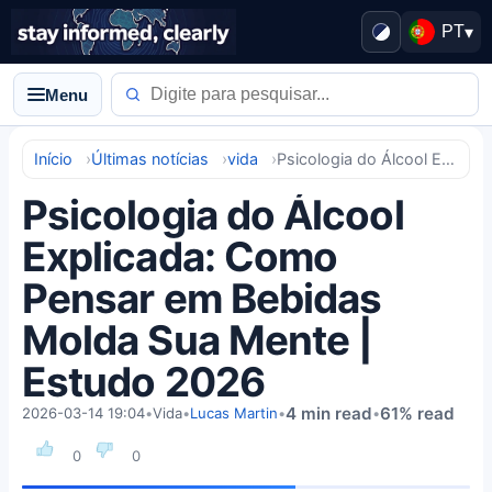
PT
▾
Menu
Início
Últimas notícias
vida
Psicologia do Álcool Explicada: Como Pensar em Bebidas Molda Sua Mente | Estudo 2026
Psicologia do Álcool
Explicada: Como
Pensar em Bebidas
Molda Sua Mente |
Estudo 2026
4 min read
61% read
2026-03-14 19:04
•
Vida
•
Lucas Martin
•
•
0
0