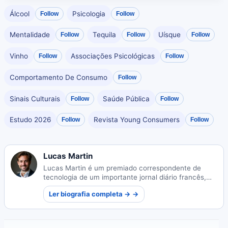
Álcool
Psicologia
Follow
Follow
Mentalidade
Tequila
Uísque
Follow
Follow
Follow
Vinho
Associações Psicológicas
Follow
Follow
Comportamento De Consumo
Follow
Sinais Culturais
Saúde Pública
Follow
Follow
Estudo 2026
Revista Young Consumers
Follow
Follow
Lucas Martin
Lucas Martin é um premiado correspondente de
tecnologia de um importante jornal diário francês,
conhecido por tornar temas complexos de
Ler biografia completa → →
tecnologia acessíveis ao público em geral.