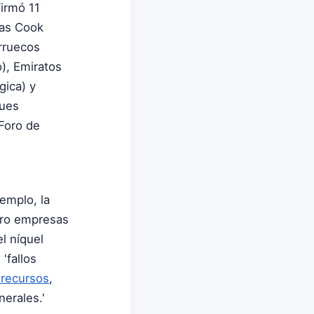
firmó 11
las Cook
arruecos
to), Emiratos
gica) y
ques
 Foro de
emplo, la
ero empresas
l níquel
'fallos
 recursos
,
nerales.'