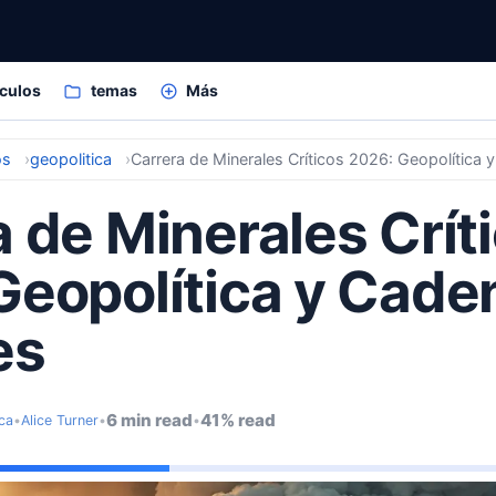
ículos
temas
Más
os
geopolitica
Carrera de Minerales Críticos 2026: Geopolítica
 de Minerales Crít
Geopolítica y Cade
es
6 min read
41% read
ca
•
Alice Turner
•
•