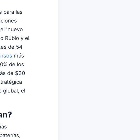
s para las
aciones
 el 'nuevo
o Rubio y el
tes de 54
ursos
más
80% de los
más de $30
tratégica
global, el
an?
ías
baterías,