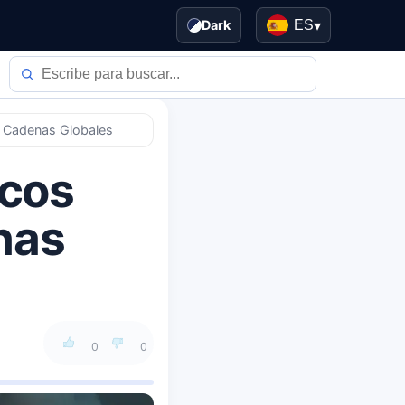
Dark
ES
▾
 y Cadenas Globales
icos
nas
0
0