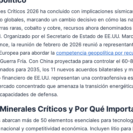
les Críticos 2026 ha concluido con implicaciones sísmica
o globales, marcando un cambio decisivo en cómo las n
ierras raras, cobalto y cobre, recursos ahora denominados
XI. Organizado por el Secretario de Estado de EE.UU. Marc
nce, la reunión de febrero de 2026 reunió a representan
 Europea para abordar la
competencia geopolítica por rec
a Guerra Fría. Con China proyectada para controlar el 60-
finados para 2035, los 11 nuevos acuerdos bilaterales y 
 financiero de EE.UU. representan una contraofensiva es
ercado concentrado que amenaza la transición energética 
s capacidades de defensa.
Minerales Críticos y Por Qué Import
os abarcan más de 50 elementos esenciales para tecnolog
acional y competitividad económica. Incluyen litio para 