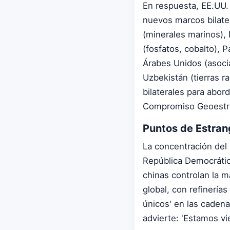
En respuesta, EE.UU.
nuevos marcos bilater
(minerales marinos), 
(fosfatos, cobalto), Pa
Árabes Unidos (asocia
Uzbekistán (tierras 
bilaterales para abor
Compromiso Geoestra
Puntos de Estran
La concentración del 
República Democrátic
chinas controlan la m
global, con refinería
únicos' en las caden
advierte: 'Estamos vi