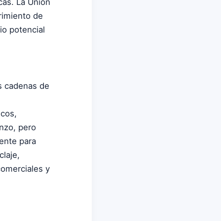
cas. La Unión
rimiento de
io potencial
as cadenas de
icos,
nzo, pero
ente para
claje,
comerciales y