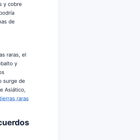
s y cobre
podría
nas de
s raras, el
balto y
os
o surge de
e Asiático,
ierras raras
Acuerdos