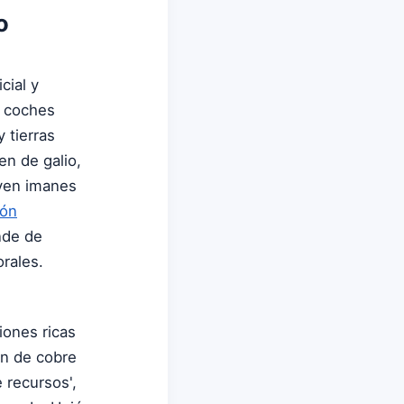
o
cial y
s coches
 tierras
en de galio,
uyen imanes
ión
nde de
rales.
iones ricas
rón de cobre
e recursos',