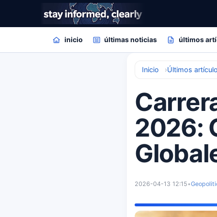
inicio
últimas noticias
últimos art
Inicio
Últimos artícul
Carrera
2026: 
Global
2026-04-13 12:15
•
Geopoliti