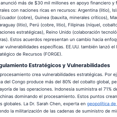
 anunció más de $30 mil millones en apoyo financiero y 
ales con naciones ricas en recursos: Argentina (litio), Is
Ecuador (cobre), Guinea (bauxita, minerales críticos), M
raguay (litio), Perú (cobre, litio), Filipinas (níquel, cobal
ciones estratégicas), Reino Unido (colaboración tecnoló
raras). Estos acuerdos representan un cambio hacia enfo
dar vulnerabilidades específicas. EE.UU. también lanzó el
tégico de Recursos (FORGE).
gulamiento Estratégicos y Vulnerabilidades
procesamiento crea vulnerabilidades estratégicas. Por ej
a del Congo produce más del 80% del cobalto global, p
ayoría de las operaciones. Indonesia suministra el 71% de
s chinas dominando el procesamiento. Estos puntos crean 
as globales. La Dr. Sarah Chen, experta en
geopolítica de
endo la militarización de las cadenas de suministro de mi