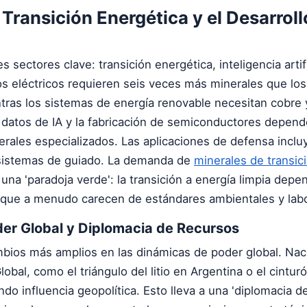
 Transición Energética y el Desarroll
es sectores clave: transición energética, inteligencia artifi
os eléctricos requieren seis veces más minerales que lo
ras los sistemas de energía renovable necesitan cobre y
 datos de IA y la fabricación de semiconductores depend
erales especializados. Las aplicaciones de defensa incl
a sistemas de guiado. La demanda de
minerales de transic
una 'paradoja verde': la transición a energía limpia depe
que a menudo carecen de estándares ambientales y labo
er Global y Diplomacia de Recursos
ambios más amplios en las dinámicas de poder global. Nac
obal, como el triángulo del litio en Argentina o el cintu
do influencia geopolítica. Esto lleva a una 'diplomacia d