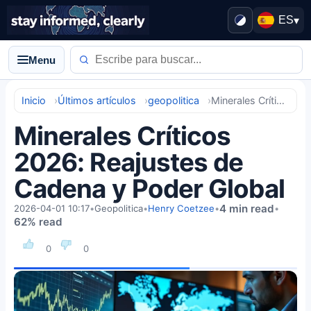
ES
▾
Menu
Inicio
Últimos artículos
geopolitica
Minerales Críticos 2026: Reajustes de Cadena y Poder Global
Minerales Críticos
2026: Reajustes de
Cadena y Poder Global
4 min read
2026-04-01 10:17
•
Geopolitica
•
Henry Coetzee
•
•
62% read
0
0