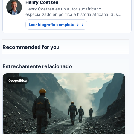
Henry Coetzee
Henry Coetzee es un autor sudafricano
especializado en política e historia africana. Sus
obras perspicaces exploran los complejos paisajes
Leer biografía completa → →
sociopolíticos y las narrativas históricas del
continente.
Recommended for you
Estrechamente relacionado
Geopolitica