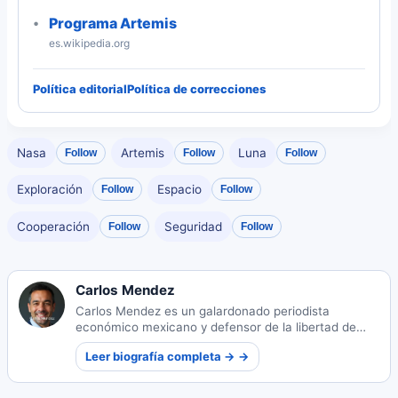
Programa Artemis
es.wikipedia.org
Política editorial
Política de correcciones
Nasa
Artemis
Luna
Follow
Follow
Follow
Exploración
Espacio
Follow
Follow
Cooperación
Seguridad
Follow
Follow
Carlos Mendez
Carlos Mendez es un galardonado periodista
económico mexicano y defensor de la libertad de
prensa. Sus reportajes incisivos sobre los mercados
Leer biografía completa → →
y el panorama político de México han influido en la
legislación nacional y han obtenido reconocimiento
internacional.