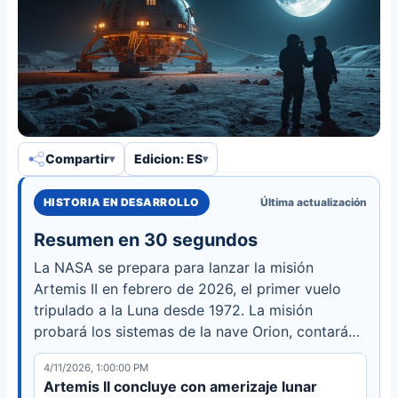
Compartir
Edicion: ES
HISTORIA EN DESARROLLO
Última actualización
Resumen en 30 segundos
La NASA se prepara para lanzar la misión
Artemis II en febrero de 2026, el primer vuelo
tripulado a la Luna desde 1972. La misión
probará los sistemas de la nave Orion, contará
con cooperación internacional de la ESA y
4/11/2026, 1:00:00 PM
allanará el camino para futuros aterrizajes
Artemis II concluye con amerizaje lunar
lunares.