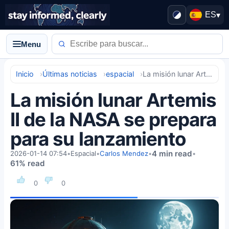
ES
▾
Menu
Inicio
Últimas noticias
espacial
La misión lunar Artemis II de la NASA se prepara para su lanzamiento
La misión lunar Artemis
II de la NASA se prepara
para su lanzamiento
4 min read
2026-01-14 07:54
•
Espacial
•
Carlos Mendez
•
•
61% read
0
0