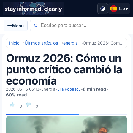
ES
▾
Menu
Inicio
Últimos artículos
energia
Ormuz 2026: Cómo un punto crítico cambió la economía
Ormuz 2026: Cómo un
punto crítico cambió la
economía
6 min read
2026-06-16 06:13
•
Energia
•
Ella Popescu
•
•
60% read
0
0