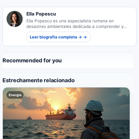
Ella Popescu
Ella Popescu es una especialista rumana en
desastres ambientales dedicada a comprender y
mitigar crisis ecológicas. Su experiencia ayuda a las
Leer biografía completa → →
comunidades a prepararse y recuperarse de
catástrofes naturales.
Recommended for you
Estrechamente relacionado
Energia