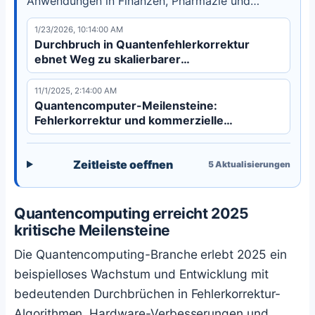
Anwendungen in Finanzen, Pharmazie und
Logistik. Branchen-Roadmaps zeigen schnelle
1/23/2026, 10:14:00 AM
Fortschritte zu fehlertoleranten Systemen.
Durchbruch in Quantenfehlerkorrektur
ebnet Weg zu skalierbarer
Quantenüberlegenheit
11/1/2025, 2:14:00 AM
Quantencomputer-Meilensteine:
Fehlerkorrektur und kommerzielle
Roadmaps
Zeitleiste oeffnen
5
Aktualisierungen
Quantencomputing erreicht 2025
kritische Meilensteine
Die Quantencomputing-Branche erlebt 2025 ein
beispielloses Wachstum und Entwicklung mit
bedeutenden Durchbrüchen in Fehlerkorrektur-
Algorithmen, Hardware-Verbesserungen und