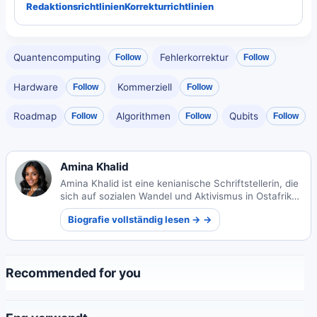
Redaktionsrichtlinien
Korrekturrichtlinien
Quantencomputing
Fehlerkorrektur
Follow
Follow
Hardware
Kommerziell
Follow
Follow
Roadmap
Algorithmen
Qubits
Follow
Follow
Follow
Amina Khalid
Amina Khalid ist eine kenianische Schriftstellerin, die
sich auf sozialen Wandel und Aktivismus in Ostafrika
konzentriert. Ihre Arbeit erforscht Basisbewegungen
Biografie vollständig lesen → →
und transformative Gerechtigkeit in der gesamten
Region.
Recommended for you