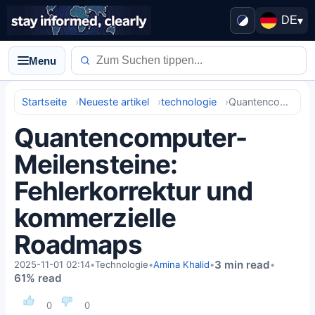
DE
▾
Menu
Startseite
Neueste artikel
technologie
Quantencomputer-Meilensteine: Fehlerkorrektur und kommerzielle Roadmaps
Quantencomputer-
Meilensteine:
Fehlerkorrektur und
kommerzielle
Roadmaps
3 min read
2025-11-01 02:14
•
Technologie
•
Amina Khalid
•
•
61% read
0
0