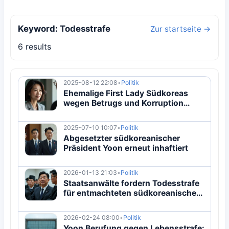
Keyword: Todesstrafe
Zur startseite →
6 results
2025-08-12 22:08
•
Politik
Ehemalige First Lady Südkoreas
wegen Betrugs und Korruption
festgenommen
2025-07-10 10:07
•
Politik
Abgesetzter südkoreanischer
Präsident Yoon erneut inhaftiert
2026-01-13 21:03
•
Politik
Staatsanwälte fordern Todesstrafe
für entmachteten südkoreanischen
Präsidenten
2026-02-24 08:00
•
Politik
Yoon Berufung gegen Lebensstrafe: