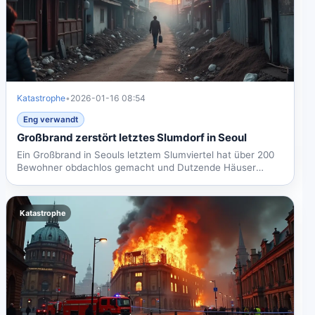
Katastrophe
•
2026-01-16 08:54
Eng verwandt
Großbrand zerstört letztes Slumdorf in Seoul
Ein Großbrand in Seouls letztem Slumviertel hat über 200
Bewohner obdachlos gemacht und Dutzende Häuser
zerstört. Es...
Katastrophe