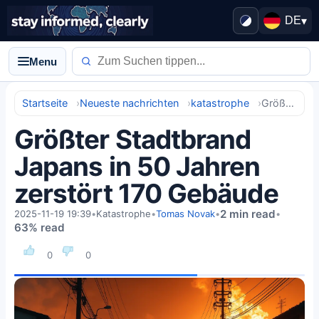
DE
▾
Menu
Startseite
Neueste nachrichten
katastrophe
Größter Stadtbrand Japans in 50 Jahren zerstört 170 Gebäude
Größter Stadtbrand
Japans in 50 Jahren
zerstört 170 Gebäude
2 min read
2025-11-19 19:39
•
Katastrophe
•
Tomas Novak
•
•
63% read
0
0