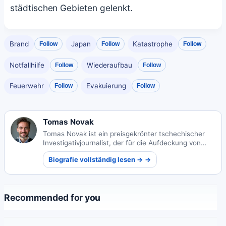
städtischen Gebieten gelenkt.
Brand
Japan
Katastrophe
Follow
Follow
Follow
Notfallhilfe
Wiederaufbau
Follow
Follow
Feuerwehr
Evakuierung
Follow
Follow
Tomas Novak
Tomas Novak ist ein preisgekrönter tschechischer
Investigativjournalist, der für die Aufdeckung von
Europas organisierten Kriminalitätsnetzwerken
Biografie vollständig lesen → →
bekannt ist. Seine furchtlose Berichterstattung hat
internationale Ermittlungen ausgelöst und
prestigeträchtige Auszeichnungen erhalten.
Recommended for you