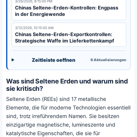
3/26/2026, 8:15:00 PM
Strategischer Tiefseebergbau-Durchbruch.
Chinas Seltene-Erden-Kontrollen: Engpass
in der Energiewende
3/12/2026, 10:15:00 AM
Chinas Seltene-Erden-Exportkontrollen:
Strategische Waffe im Lieferkettenkampf
Zeitleiste oeffnen
6
Aktualisierungen
Was sind Seltene Erden und warum sind
sie kritisch?
Seltene Erden (REEs) sind 17 metallische
Elemente, die für moderne Technologien essentiell
sind, trotz irreführendem Namen. Sie besitzen
einzigartige magnetische, lumineszente und
katalytische Eigenschaften, die sie für