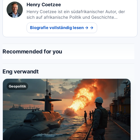
Henry Coetzee
Henry Coetzee ist ein südafrikanischer Autor, der
sich auf afrikanische Politik und Geschichte
spezialisiert hat. Seine aufschlussreichen Werke
Biografie vollständig lesen → →
erforschen die komplexen sozio-politischen
Landschaften und historischen Erzählungen des
Kontinents.
Recommended for you
Eng verwandt
Geopolitik