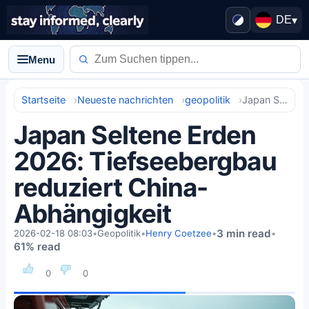
DE
▾
Menu
Startseite
Neueste nachrichten
geopolitik
Japan Seltene Erden 2026: Tiefseebergbau reduziert China-Abhängigkeit
Japan Seltene Erden
2026: Tiefseebergbau
reduziert China-
Abhängigkeit
3 min read
2026-02-18 08:03
•
Geopolitik
•
Henry Coetzee
•
•
61% read
0
0