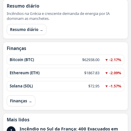
Resumo diário
Incêndios na Grécia e crescente demanda de energia por IA
dominam as manchetes.
Resumo diário →
Finanças
Bitcoin (BTC)
$62938.00
▼ -2.17%
Ethereum (ETH)
$1867.83
▼ -2.09%
Solana (SOL)
$72.95
▼ -1.57%
Finanças →
Mais lidos
Incêndio no Sul da França: 400 Evacuados em
1