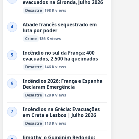
evacuados na Gironda, julho 2026
Desastre
198 K views
Abade francês sequestrado em
4
luta por poder
Crime
186 K views
Incêndio no sul da França: 400
5
evacuados, 2.500 ha queimados
Desastre
146 K views
Incêndios 2026: França e Espanha
6
Declaram Emergência
Desastre
128 K views
Incêndios na Grécia: Evacuações
7
em Creta e Lesbos | Julho 2026
Desastre
113 K views
Jimothy, o Guaxinim Redondo: