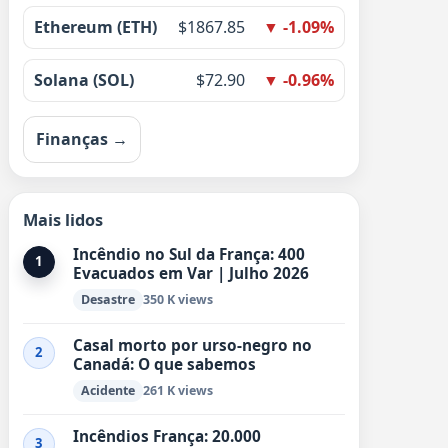
Ethereum (ETH)
$1867.85
▼ -1.09%
Solana (SOL)
$72.90
▼ -0.96%
Finanças →
Mais lidos
Incêndio no Sul da França: 400
1
Evacuados em Var | Julho 2026
Desastre
350 K views
Casal morto por urso-negro no
2
Canadá: O que sabemos
Acidente
261 K views
Incêndios França: 20.000
3