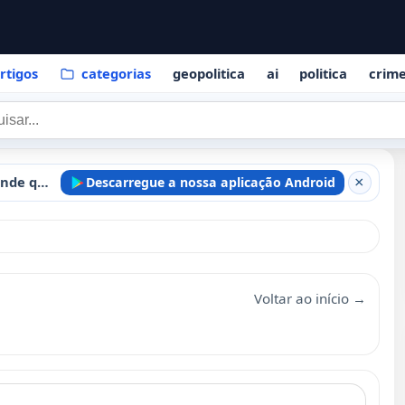
rtigos
categorias
geopolitica
ai
politica
crim
Mantenha-se informado onde quer que esteja
Descarregue a nossa aplicação Android
×
Voltar ao início →