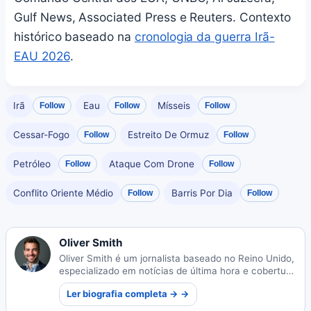
Gulf News, Associated Press e Reuters. Contexto
histórico baseado na
cronologia da guerra Irã-
EAU 2026
.
Irã
Eau
Mísseis
Follow
Follow
Follow
Cessar-Fogo
Estreito De Ormuz
Follow
Follow
Petróleo
Ataque Com Drone
Follow
Follow
Conflito Oriente Médio
Barris Por Dia
Follow
Follow
Oliver Smith
Oliver Smith é um jornalista baseado no Reino Unido,
especializado em notícias de última hora e cobertura
de eventos ao vivo, entregando relatórios oportunos
Ler biografia completa → →
ao público global com precisão e perspicácia.