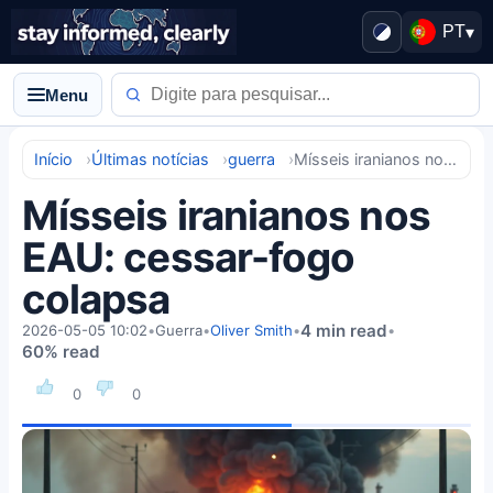
PT
▾
Menu
Início
Últimas notícias
guerra
Mísseis iranianos nos EAU: cessar-fogo colapsa
Mísseis iranianos nos
EAU: cessar-fogo
colapsa
4 min read
2026-05-05 10:02
•
Guerra
•
Oliver Smith
•
•
60% read
0
0