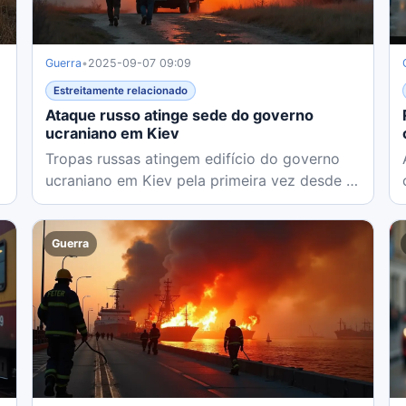
Guerra
•
2025-09-07 09:09
Estreitamente relacionado
Ataque russo atinge sede do governo
ucraniano em Kiev
Tropas russas atingem edifício do governo
ucraniano em Kiev pela primeira vez desde a
invasão, matando 3 civis em...
Guerra