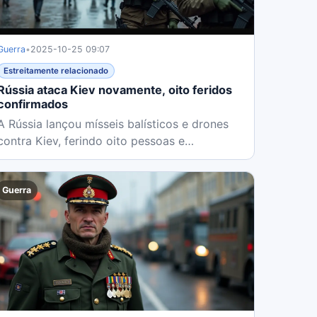
Guerra
•
2025-10-25 09:07
Estreitamente relacionado
Rússia ataca Kiev novamente, oito feridos
confirmados
A Rússia lançou mísseis balísticos e drones
contra Kiev, ferindo oito pessoas e
danificando edifícios. O ataque...
Guerra