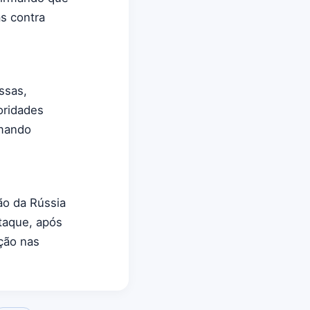
s contra
ssas,
oridades
rmando
ão da Rússia
taque, após
ação nas