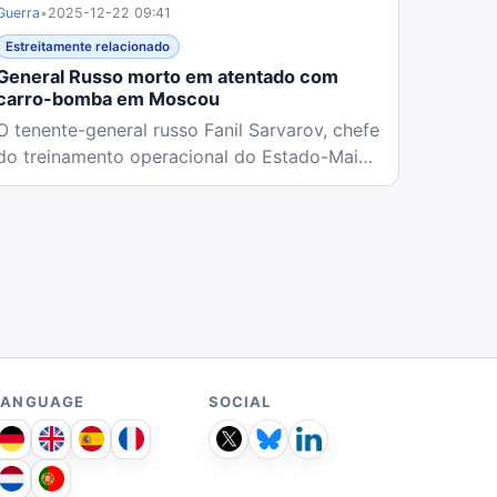
Guerra
•
2025-12-22 09:41
Estreitamente relacionado
General Russo morto em atentado com
carro-bomba em Moscou
O tenente-general russo Fanil Sarvarov, chefe
do treinamento operacional do Estado-Maior,
foi morto em um ataque com...
LANGUAGE
SOCIAL