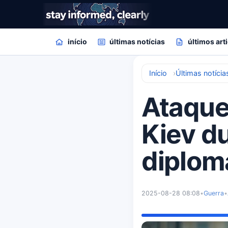
início
últimas notícias
últimos art
Início
Últimas notícia
Ataque
Kiev d
diplom
2025-08-28 08:08
•
Guerra
•