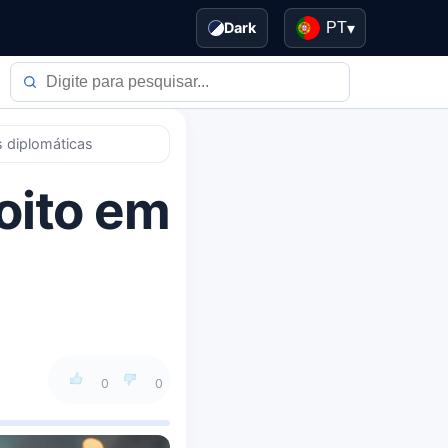
Dark
PT
▾
s diplomáticas
oito em
0
0