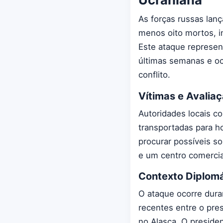
As forças russas lan
menos oito mortos, i
Este ataque represen
últimas semanas e oc
conflito.
Vítimas e Avalia
Autoridades locais c
transportadas para h
procurar possíveis so
e um centro comercial
Contexto Diplomá
O ataque ocorre dura
recentes entre o pre
no Alasca. O preside