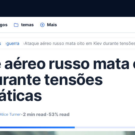
igos
temas
Mais
s
guerra
Ataque aéreo russo mata oito em Kiev durante tensõe
 aéreo russo mata 
urante tensões
áticas
2 min read
53% read
Alice Turner
•
•