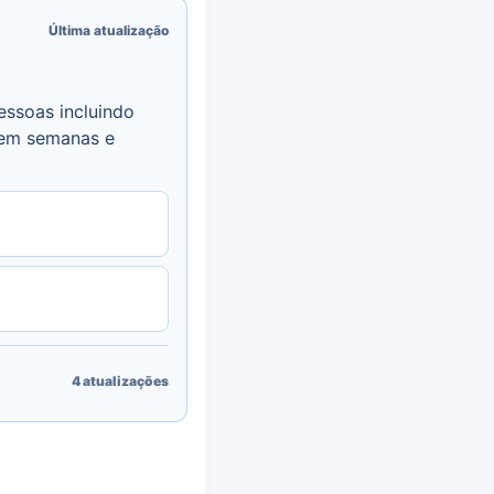
Última atualização
essoas incluindo
l em semanas e
4
atualizações