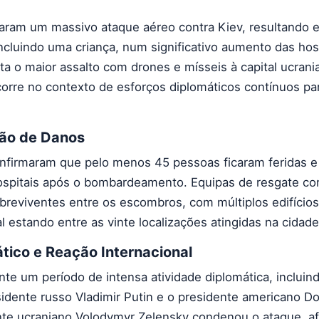
çaram um massivo ataque aéreo contra Kiev, resultando 
ncluindo uma criança, num significativo aumento das host
ta o maior assalto com drones e mísseis à capital ucrani
orre no contexto de esforços diplomáticos contínuos par
ção de Danos
onfirmaram que pelo menos 45 pessoas ficaram feridas e
ospitais após o bombardeamento. Equipas de resgate co
breviventes entre os escombros, com múltiplos edifícios
 estando entre as vinte localizações atingidas na cidade
tico e Reação Internacional
nte um período de intensa atividade diplomática, incluin
sidente russo Vladimir Putin e o presidente americano D
nte ucraniano Volodymyr Zelensky condenou o ataque, a