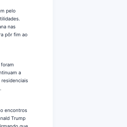
em pelo
ilidades.
ana nas
a pôr fim ao
 foram
ntinuam a
 residenciais
.
do encontros
onald Trump
firmando que