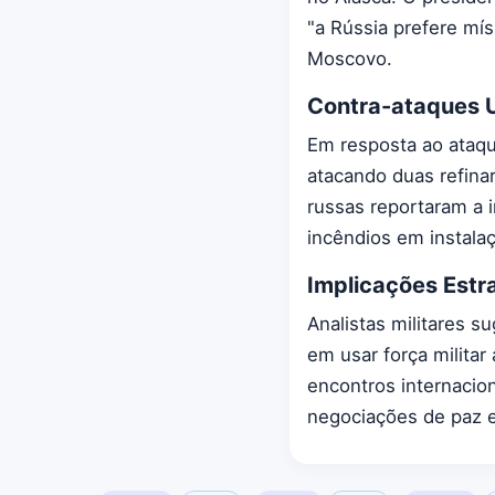
"a Rússia prefere mí
Moscovo.
Contra-ataques 
Em resposta ao ataque
atacando duas refina
russas reportaram a 
incêndios em instala
Implicações Estr
Analistas militares 
em usar força milita
encontros internacion
negociações de paz e