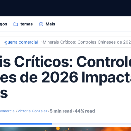
igos
temas
Mais
s
guerra comercial
Minerais Críticos: Controles Chineses de 2
s Críticos: Control
es de 2026 Impac
s
5 min read
44% read
Comercial
•
Victoria Gonzalez
•
•