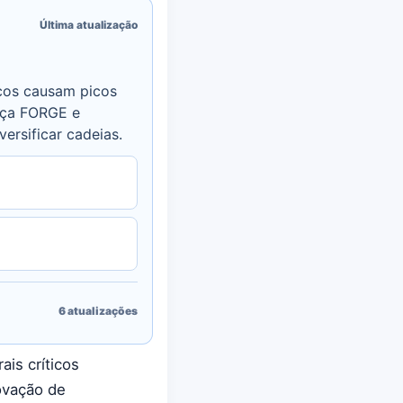
Última atualização
icos causam picos
ança FORGE e
ersificar cadeias.
6
atualizações
is críticos
ovação de