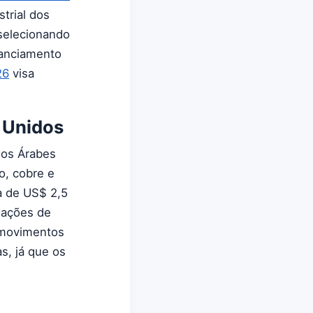
trial dos
selecionando
nanciamento
26
visa
.
 Unidos
dos Árabes
io, cobre e
va de US$ 2,5
lações de
 movimentos
s, já que os