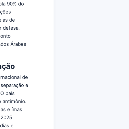
ola 90% do
ações
eias de
m defesa,
ronto
rados Árabes
ação
ernacional de
 separação e
 O país
 antimônio.
das e ímãs
 2025
dias e