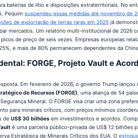
a baterias de lítio e disposições extraterritoriais. No en
5, Pequim
suspendeu essas medidas até novembro de 
rições de exportação de terras raras em 2025
já demonst
bar mercados. Um relatório multi-institucional de 2026 
 picos de preço de seis vezes. Empresas europeias rela
 25%, e mais de 80% permanecem dependentes da China
ental: FORGE, Projeto Vault e Acor
esposta. Em fevereiro de 2026, o governo Trump lançou
ratégico de Recursos (FORGE)
, uma aliança de 54 país
 Segurança Mineral. O FORGE visa criar uma zona prefere
nto para minerais críticos, com preços mínimos coorden
s de
US$ 30 bilhões
em investimentos e acordos. Com
Vault
é uma parceria público-privada de US$ 12 bilhões p
rva Estratégica de Minerais Críticos dos EUA. O
estoque