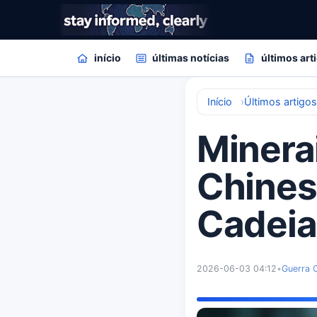
início
últimas notícias
últimos art
Início
Últimos artigo
Minerai
Chines
Cadeia
2026-06-03 04:12
•
Guerra 