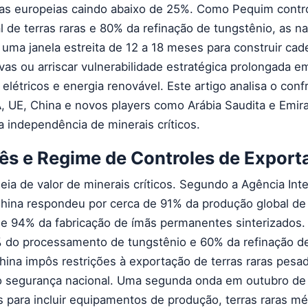
sas europeias caindo abaixo de 25%. Como Pequim contr
 de terras raras e 80% da refinação de tungstênio, as n
uma janela estreita de 12 a 18 meses para construir cad
vas ou arriscar vulnerabilidade estratégica prolongada e
elétricos e energia renovável. Este artigo analisa o conf
A, UE, China e novos players como Arábia Saudita e Emi
a independência de minerais críticos.
ês e Regime de Controles de Export
ia de valor de minerais críticos. Segundo a Agência Int
hina respondeu por cerca de 91% da produção global de
s e 94% da fabricação de ímãs permanentes sinterizados.
 do processamento de tungstênio e 60% da refinação de
hina impôs restrições à exportação de terras raras pesa
o segurança nacional. Uma segunda onda em outubro de
s para incluir equipamentos de produção, terras raras mé