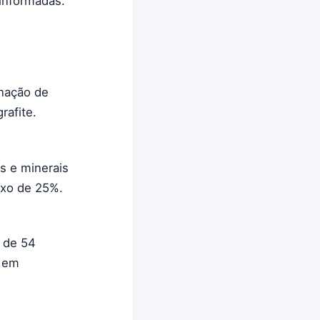
informadas.
inação de
rafite.
s e minerais
ixo de 25%.
 de 54
s em