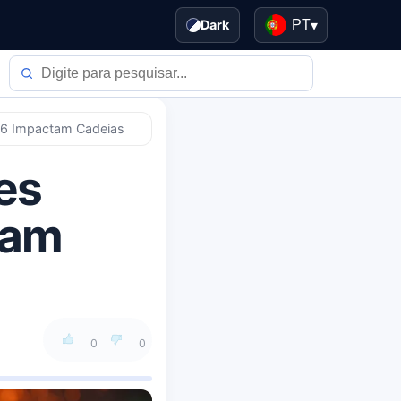
Dark
PT
▾
026 Impactam Cadeias
es
tam
0
0