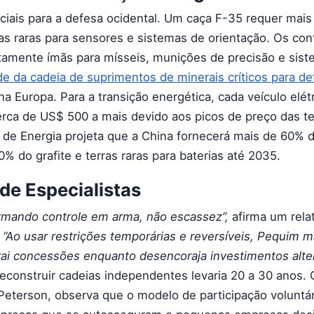
nciais para a defesa ocidental. Um caça F-35 requer mai
as raras para sensores e sistemas de orientação. Os con
tamente ímãs para mísseis, munições de precisão e sis
de da cadeia de suprimentos de minerais críticos para de
 Europa. Para a transição energética, cada veículo elét
erca de US$ 500 a mais devido aos picos de preço das ter
 de Energia projeta que a China fornecerá mais de 60% do
0% do grafite e terras raras para baterias até 2035.
de Especialistas
ormando controle em arma, não escassez”,
afirma um relat
.
“Ao usar restrições temporárias e reversíveis, Pequim
trai concessões enquanto desencoraja investimentos alter
reconstruir cadeias independentes levaria 20 a 30 anos. 
 Peterson, observa que o modelo de participação voluntár