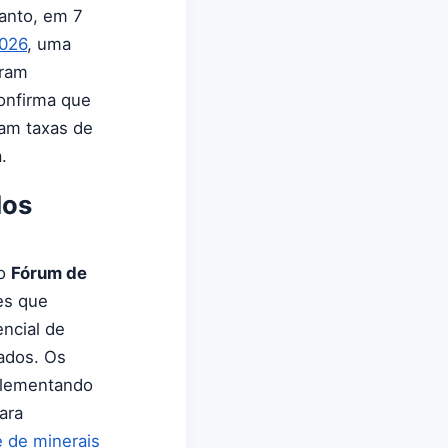
tanto, em 7
2026
, uma
ram
confirma que
tam taxas de
.
dos
 o
Fórum de
es que
ncial de
ados. Os
plementando
ara
 de minerais