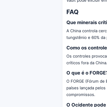
Vault pode excluir 
FAQ
Que minerais crít
A China controla cer
tungstênio e 60% da p
Como os controle
Os controles provoca
críticos fora da Chin
O que é o FORGE
O FORGE (Fórum de E
países lançada pelos
compromissos.
O Ocidente pode 