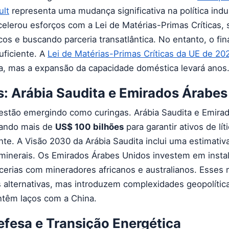
ult
representa uma mudança significativa na política indus
lerou esforços com a Lei de Matérias-Primas Críticas, 
cos e buscando parceria transatlântica. No entanto, o fi
ficiente. A
Lei de Matérias-Primas Críticas da UE de 20
a, mas a expansão da capacidade doméstica levará anos
s: Arábia Saudita e Emirados Árabes
estão emergindo como curingas. Arábia Saudita e Emira
tando mais de
US$ 100 bilhões
para garantir ativos de lít
nte. A Visão 2030 da Arábia Saudita inclui uma estimati
 minerais. Os Emirados Árabes Unidos investem em insta
erias com mineradores africanos e australianos. Esses
 alternativas, mas introduzem complexidades geopolítica
ntêm laços com a China.
efesa e Transição Energética