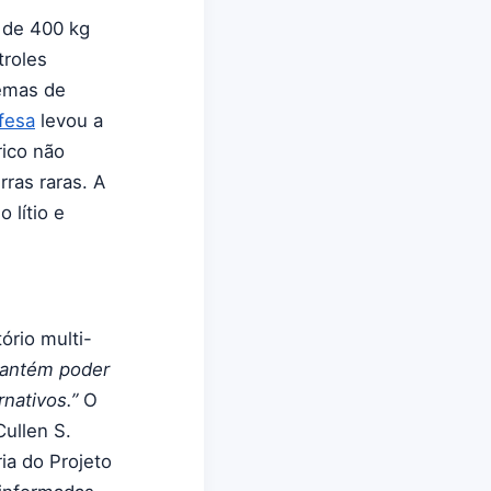
s de 400 kg
troles
temas de
fesa
levou a
rico não
ras raras. A
 lítio e
ório multi-
 mantém poder
nativos.”
O
Cullen S.
ia do Projeto