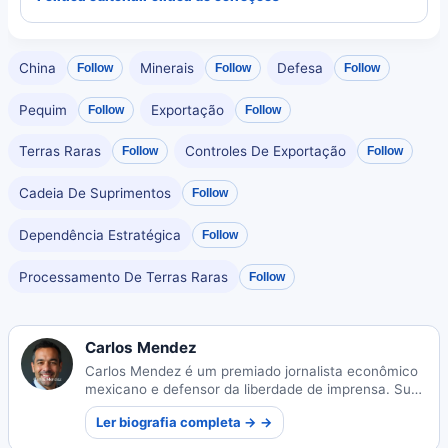
China
Minerais
Defesa
Follow
Follow
Follow
Pequim
Exportação
Follow
Follow
Terras Raras
Controles De Exportação
Follow
Follow
Cadeia De Suprimentos
Follow
Dependência Estratégica
Follow
Processamento De Terras Raras
Follow
Carlos Mendez
Carlos Mendez é um premiado jornalista econômico
mexicano e defensor da liberdade de imprensa. Suas
reportagens incisivas sobre os mercados e o cenário
Ler biografia completa → →
político do México influenciaram legislações
nacionais e conquistaram reconhecimento