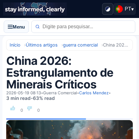
PT
▾
Menu
Início
Últimos artigos
guerra comercial
China 2026: Estrangulamento de Minerais Críticos
China 2026:
Estrangulamento de
Minerais Críticos
2026-05-19 08:13
•
Guerra Comercial
•
Carlos Mendez
•
3 min read
63% read
•
0
0