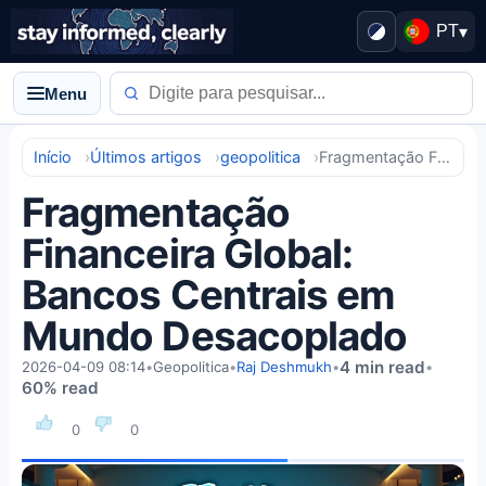
PT
▾
Menu
Início
Últimos artigos
geopolitica
Fragmentação Financeira Global: Bancos Centrais em Mundo Desacoplado
Fragmentação
Financeira Global:
Bancos Centrais em
Mundo Desacoplado
4 min read
2026-04-09 08:14
•
Geopolitica
•
Raj Deshmukh
•
•
60% read
0
0