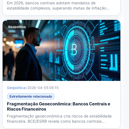
Em 2026, bancos centrais adotam mandatos de
estabilidade complexos, superando metas de inflação
tradicionais, devido...
Geopolitica
Geopolitica
•
2026-04-05 06:15
Estreitamente relacionado
Fragmentação Geoeconômica: Bancos Centrais e
Riscos Financeiros
Fragmentação geoeconômica cria riscos de estabilidade
financeira. BCE/ESRB revela como bancos centrais
adaptam...