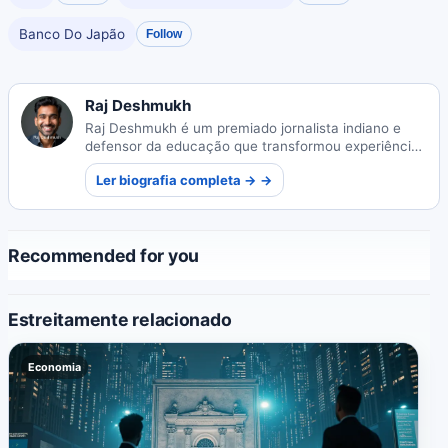
Banco Do Japão
Follow
Raj Deshmukh
Raj Deshmukh é um premiado jornalista indiano e
defensor da educação que transformou experiências
pessoais em reportagens impactantes sobre escolas
Ler biografia completa → →
rurais. Seu trabalho desencadeou reformas políticas
e lhe rendeu reconhecimento internacional, além de
mentorar futuras gerações.
Recommended for you
Estreitamente relacionado
Economia