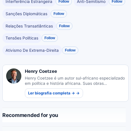
Interferência Estrangeira
Anti-Semitismo
Follow
Follow
Sanções Diplomáticas
Follow
Relações Transatlânticas
Follow
Tensões Políticas
Follow
Ativismo De Extrema-Direita
Follow
Henry Coetzee
Henry Coetzee é um autor sul-africano especializado
em política e história africana. Suas obras
perspicazes exploram as complexas paisagens
Ler biografia completa → →
sociopolíticas e narrativas históricas do continente.
Recommended for you