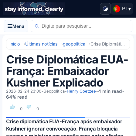
PT
▾
Menu
Início
Últimas notícias
geopolitica
Crise Diplomática EUA-França: Embaixador Kushner Explicado
Crise Diplomática EUA-
França: Embaixador
Kushner Explicado
4 min read
2026-02-24 23:00
•
Geopolitica
•
Henry Coetzee
•
•
64% read
0
0
Crise diplomática EUA-França após embaixador
Kushner ignorar convocação. França bloqueia
acesso a ministros em sanção rara entre aliados