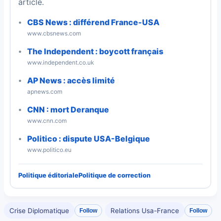
article.
CBS News : différend France-USA
www.cbsnews.com
The Independent : boycott français
www.independent.co.uk
AP News : accès limité
apnews.com
CNN : mort Deranque
www.cnn.com
Politico : dispute USA-Belgique
www.politico.eu
Politique éditoriale
Politique de correction
Crise Diplomatique
Relations Usa-France
Follow
Follow