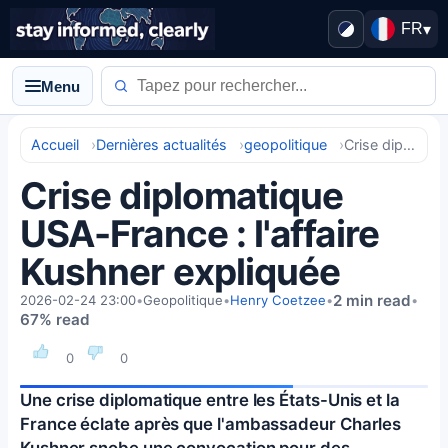
FR
▾
Menu
Accueil
Dernières actualités
geopolitique
Crise diplomatique USA-France : l'affaire Kushner expliquée
Crise diplomatique
USA-France : l'affaire
Kushner expliquée
2 min read
2026-02-24 23:00
•
Geopolitique
•
Henry Coetzee
•
•
67% read
0
0
Une crise diplomatique entre les États-Unis et la
France éclate après que l'ambassadeur Charles
Kushner snobe une convocation pour des