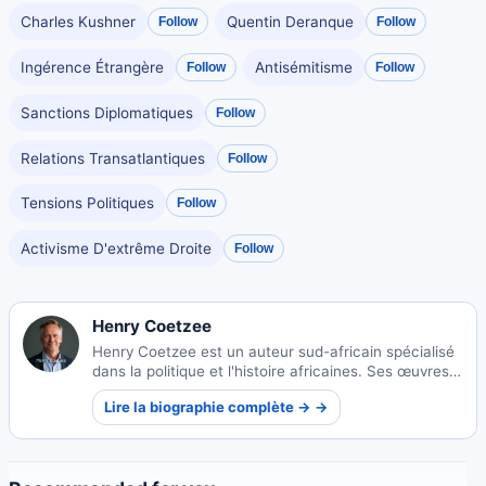
Charles Kushner
Quentin Deranque
Follow
Follow
Ingérence Étrangère
Antisémitisme
Follow
Follow
Sanctions Diplomatiques
Follow
Relations Transatlantiques
Follow
Tensions Politiques
Follow
Activisme D'extrême Droite
Follow
Henry Coetzee
Henry Coetzee est un auteur sud-africain spécialisé
dans la politique et l'histoire africaines. Ses œuvres
perspicaces explorent les paysages socio-politiques
Lire la biographie complète → →
complexes et les récits historiques du continent.