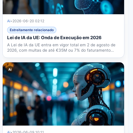
Ai
•
2026-06-20 02:12
Estreitamente relacionado
Lei de IA da UE: Onda de Execução em 2026
A Lei de IA da UE entra em vigor total em 2 de agosto de
2026, com multas de até €35M ou 7% do faturamento
global....
Ai
Ai
•
2026-06-09 10:11