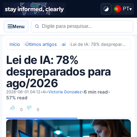
PT
▾
Menu
Início
Últimos artigos
ai
Lei de IA: 78% despreparados para ago/2026
Lei de IA: 78%
despreparados para
ago/2026
6 min read
2026-06-01 04:12
•
Ai
•
Victoria Gonzalez
•
•
57% read
0
0