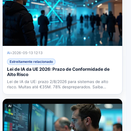
Ai
•
2026-05-13 12:13
Estreitamente relacionado
Lei de IA da UE 2026: Prazo de Conformidade de
Alto Risco
Lei de IA da UE: prazo 2/8/2026 para sistemas de alto
risco. Multas até €35M. 78% despreparados. Saiba
requisitos,...
Ai