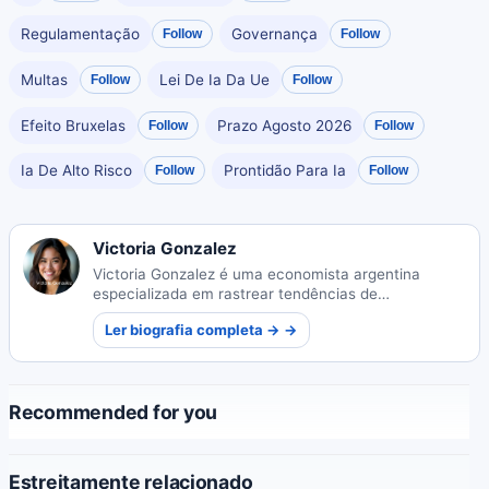
Regulamentação
Governança
Follow
Follow
Multas
Lei De Ia Da Ue
Follow
Follow
Efeito Bruxelas
Prazo Agosto 2026
Follow
Follow
Ia De Alto Risco
Prontidão Para Ia
Follow
Follow
Victoria Gonzalez
Victoria Gonzalez é uma economista argentina
especializada em rastrear tendências de
recuperação econômica global. Sua pesquisa
Ler biografia completa → →
fornece insights críticos para formuladores de
políticas que navegam em cenários financeiros pós-
crise.
Recommended for you
Estreitamente relacionado