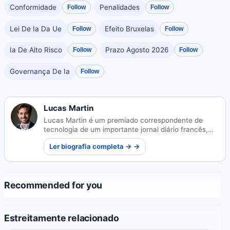
Conformidade
Penalidades
Follow
Follow
Lei De Ia Da Ue
Efeito Bruxelas
Follow
Follow
Ia De Alto Risco
Prazo Agosto 2026
Follow
Follow
Governança De Ia
Follow
Lucas Martin
Lucas Martin é um premiado correspondente de
tecnologia de um importante jornal diário francês,
conhecido por tornar temas complexos de
Ler biografia completa → →
tecnologia acessíveis ao público em geral.
Recommended for you
Estreitamente relacionado