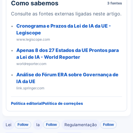
Como sabemos
3 fontes
Consulte as fontes externas ligadas neste artigo.
Cronograma e Prazos da Lei de IA da UE -
Legiscope
www.legiscope.com
Apenas 8 dos 27 Estados da UE Prontos para
a Lei de IA - World Reporter
worldreporter.com
Análise do Fórum ERA sobre Governança de
IA da UE
link.springer.com
Política editorial
Política de correções
Lei
Ia
Regulamentação
Follow
Follow
Follow