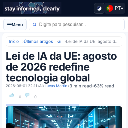
PT
▾
Menu
Início
Últimos artigos
ai
Lei de IA da UE: agosto de 2026 redefine tecnologia global
Lei de IA da UE: agosto
de 2026 redefine
tecnologia global
3 min read
63% read
2026-06-01 22:11
•
Ai
•
Lucas Martin
•
•
0
0