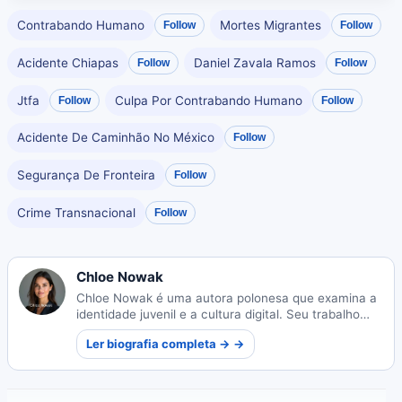
Contrabando Humano
Mortes Migrantes
Follow
Follow
Acidente Chiapas
Daniel Zavala Ramos
Follow
Follow
Jtfa
Culpa Por Contrabando Humano
Follow
Follow
Acidente De Caminhão No México
Follow
Segurança De Fronteira
Follow
Crime Transnacional
Follow
Chloe Nowak
Chloe Nowak é uma autora polonesa que examina a
identidade juvenil e a cultura digital. Seu trabalho
captura como a tecnologia molda a adolescência
Ler biografia completa → →
moderna.