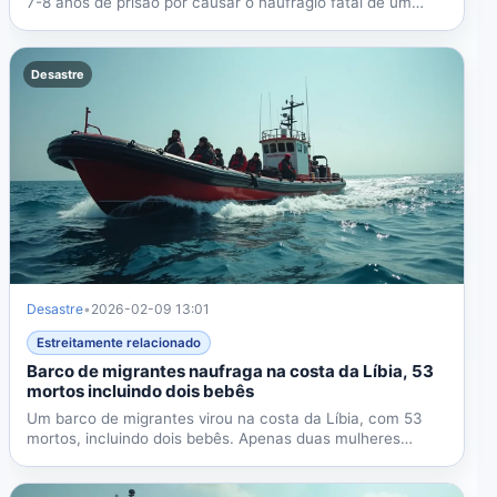
7-8 anos de prisão por causar o naufrágio fatal de um
barco...
Desastre
Desastre
•
2026-02-09 13:01
Estreitamente relacionado
Barco de migrantes naufraga na costa da Líbia, 53
mortos incluindo dois bebês
Um barco de migrantes virou na costa da Líbia, com 53
mortos, incluindo dois bebês. Apenas duas mulheres
nigerianas...