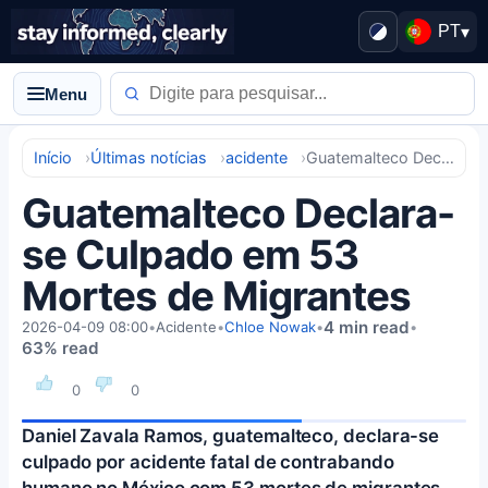
PT
▾
Menu
Início
Últimas notícias
acidente
Guatemalteco Declara-se Culpado em 53 Mortes de Migrantes
Guatemalteco Declara-
se Culpado em 53
Mortes de Migrantes
4 min read
2026-04-09 08:00
•
Acidente
•
Chloe Nowak
•
•
63% read
0
0
Daniel Zavala Ramos, guatemalteco, declara-se
culpado por acidente fatal de contrabando
humano no México com 53 mortes de migrantes.