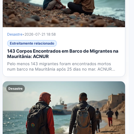
Desastre
•
2026-07-21 18:58
Estreitamente relacionado
143 Corpos Encontrados em Barco de Migrantes na
Mauritânia: ACNUR
Pelo menos 143 migrantes foram encontrados mortos
num barco na Mauritânia após 25 dias no mar. ACNUR
relata 38...
Desastre