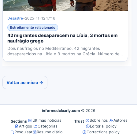
Desastre
•
2025-11-12 17:16
Estreitamente relacionado
42 migrantes desaparecem na Líbia, 3 mortos em
naufrágio grego
Dois naufrágios no Mediterrâneo: 42 migrantes
desaparecidos na Líbia e 3 mortos na Grécia. Número de
mortos em 2025...
Voltar ao início →
informedclearly.com
© 2026
Últimas notícias
Sobre nós
Autores
Sections
Trust
Artigos
Categorias
Editorial policy
Pesquisar
Resumo diário
Corrections policy