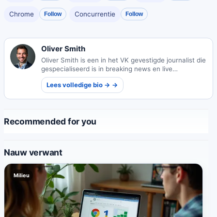
Chrome
Concurrentie
Follow
Follow
Oliver Smith
Oliver Smith is een in het VK gevestigde journalist die
gespecialiseerd is in breaking news en live
verslaggeving van evenementen, en tijdige rapporten
Lees volledige bio → →
levert aan een wereldwijd publiek met
nauwkeurigheid en inzicht.
Recommended for you
Nauw verwant
Milieu