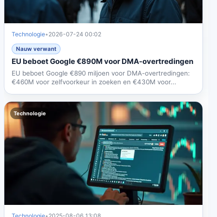
Technologie
•
2026-07-24 00:02
Nauw verwant
EU beboet Google €890M voor DMA-overtredingen
EU beboet Google €890 miljoen voor DMA-overtredingen:
€460M voor zelfvoorkeur in zoeken en €430M voor...
Technologie
Technologie
•
2025-08-06 13:08