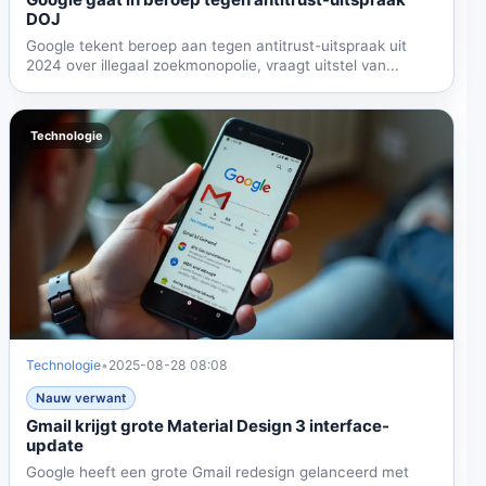
DOJ
Google tekent beroep aan tegen antitrust-uitspraak uit
2024 over illegaal zoekmonopolie, vraagt uitstel van...
Technologie
Technologie
•
2025-08-28 08:08
Nauw verwant
Gmail krijgt grote Material Design 3 interface-
update
Google heeft een grote Gmail redesign gelanceerd met