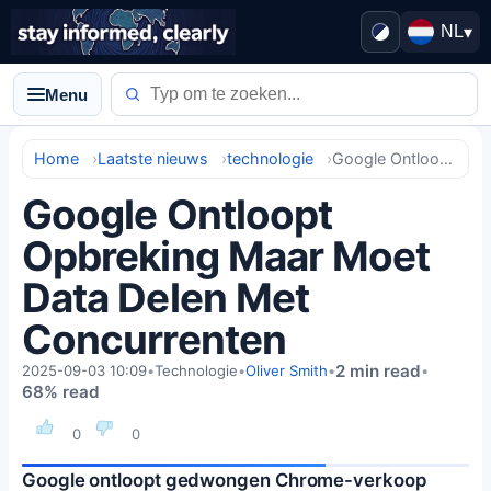
NL
▾
Menu
Home
Laatste nieuws
technologie
Google Ontloopt Opbreking Maar Moet Data Delen Met Concurrenten
Google Ontloopt
Opbreking Maar Moet
Data Delen Met
Concurrenten
2 min read
2025-09-03 10:09
•
Technologie
•
Oliver Smith
•
•
68% read
0
0
Google ontloopt gedwongen Chrome-verkoop