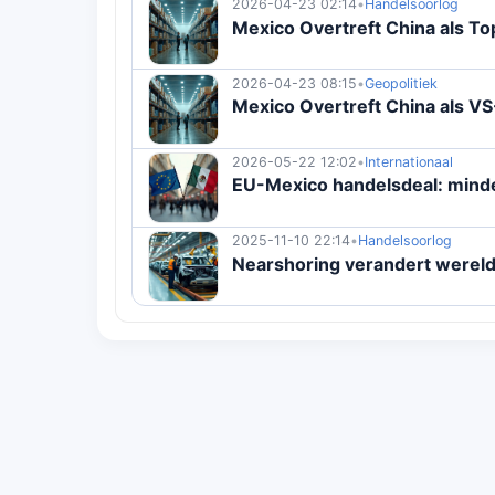
2026-04-23 02:14
•
Handelsoorlog
Mexico Overtreft China als T
2026-04-23 08:15
•
Geopolitiek
Mexico Overtreft China als V
2026-05-22 12:02
•
Internationaal
EU-Mexico handelsdeal: minde
2025-11-10 22:14
•
Handelsoorlog
Nearshoring verandert wereld