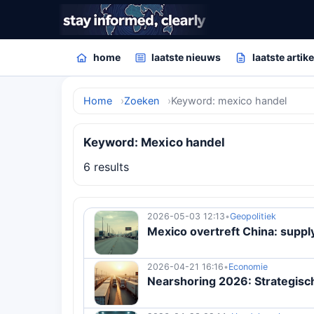
home
laatste nieuws
laatste artik
Home
Zoeken
Keyword: mexico handel
Keyword: Mexico handel
6 results
2026-05-03 12:13
•
Geopolitiek
Mexico overtreft China: suppl
2026-04-21 16:16
•
Economie
Nearshoring 2026: Strategisc