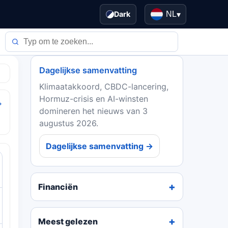
Dark
NL
▾
Dagelijkse samenvatting
Klimaatakkoord, CBDC-lancering,
Hormuz-crisis en AI-winsten
→
domineren het nieuws van 3
augustus 2026.
Dagelijkse samenvatting →
Financiën
Meest gelezen