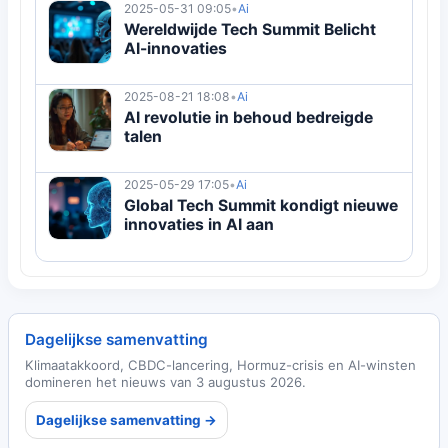
2025-05-31 09:05
•
Ai
Wereldwijde Tech Summit Belicht
AI-innovaties
2025-08-21 18:08
•
Ai
AI revolutie in behoud bedreigde
talen
2025-05-29 17:05
•
Ai
Global Tech Summit kondigt nieuwe
innovaties in AI aan
Dagelijkse samenvatting
Klimaatakkoord, CBDC-lancering, Hormuz-crisis en AI-winsten
domineren het nieuws van 3 augustus 2026.
Dagelijkse samenvatting →