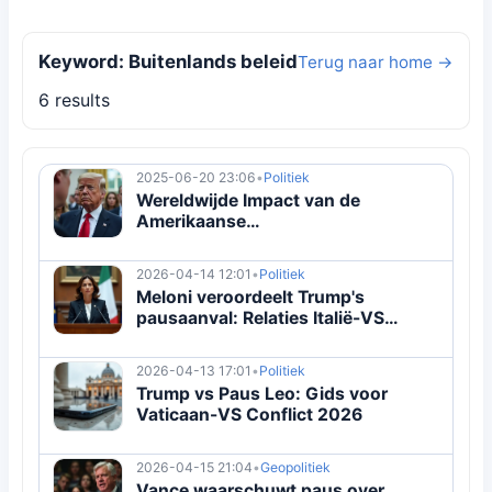
Keyword: Buitenlands beleid
Terug naar home →
6 results
2025-06-20 23:06
•
Politiek
Wereldwijde Impact van de
Amerikaanse
Presidentsverkiezingen 2025:
Veranderingen in Buitenlands en
2026-04-14 12:01
•
Politiek
Economisch Beleid
Meloni veroordeelt Trump's
pausaanval: Relaties Italië-VS
getest
2026-04-13 17:01
•
Politiek
Trump vs Paus Leo: Gids voor
Vaticaan-VS Conflict 2026
2026-04-15 21:04
•
Geopolitiek
Vance waarschuwt paus over