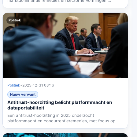
marktdominantie remedies en sectorhervormingen.
Deskundige...
Politiek
Politiek
•
2025-12-31 08:16
Nauw verwant
Antitrust-hoorzitting belicht platformmacht en
dataportabiliteit
Een antitrust-hoorzitting in 2025 onderzocht
platformmacht en concurrentieremedies, met focus op
dataportabiliteit...