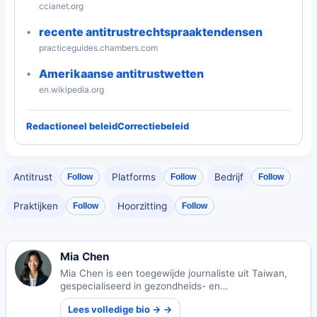
ccianet.org
recente antitrustrechtspraaktendensen
practiceguides.chambers.com
Amerikaanse antitrustwetten
en.wikipedia.org
Redactioneel beleid
Correctiebeleid
Antitrust
Platforms
Bedrijf
Follow
Follow
Follow
Praktijken
Hoorzitting
Follow
Follow
Mia Chen
Mia Chen is een toegewijde journaliste uit Taiwan,
gespecialiseerd in gezondheids- en
veiligheidsrapportages. Haar werk richt zich op het
Lees volledige bio → →
informeren van gemeenschappen over cruciale