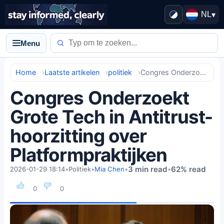
NL
▾
Menu
Home
Laatste artikelen
politiek
Congres Onderzoekt Grote Tech in Antitrust-hoorzitting over Platformpraktijken
Congres Onderzoekt
Grote Tech in Antitrust-
hoorzitting over
Platformpraktijken
3 min read
62% read
2026-01-29 18:14
•
Politiek
•
Mia Chen
•
•
0
0