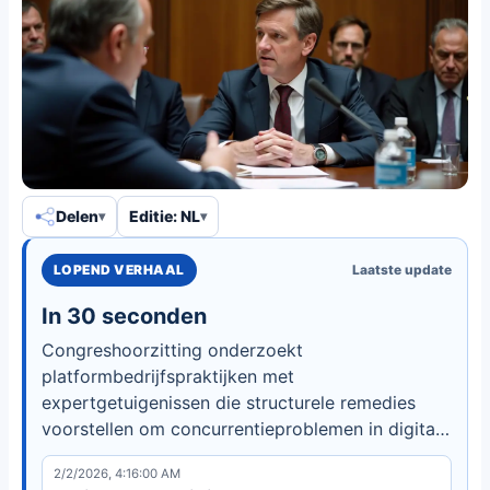
Delen
Editie: NL
LOPEND VERHAAL
Laatste update
In 30 seconden
Congreshoorzitting onderzoekt
platformbedrijfspraktijken met
expertgetuigenissen die structurele remedies
voorstellen om concurrentieproblemen in digitale
markten aan te pakken.
2/2/2026, 4:16:00 AM