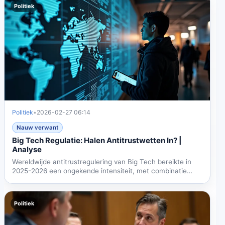
Politiek
Politiek
•
2026-02-27 06:14
Nauw verwant
Big Tech Regulatie: Halen Antitrustwetten In? |
Analyse
Wereldwijde antitrustregulering van Big Tech bereikte in
2025-2026 een ongekende intensiteit, met combinatie
van...
Politiek