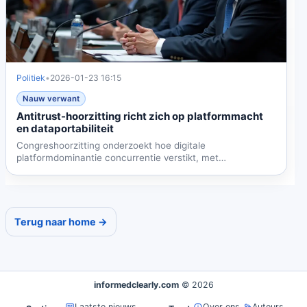
Politiek
•
2026-01-23 16:15
Nauw verwant
Antitrust-hoorzitting richt zich op platformmacht
en dataportabiliteit
Congreshoorzitting onderzoekt hoe digitale
platformdominantie concurrentie verstikt, met
getuigenissen die...
Terug naar home →
informedclearly.com
© 2026
Laatste nieuws
Over ons
Auteurs