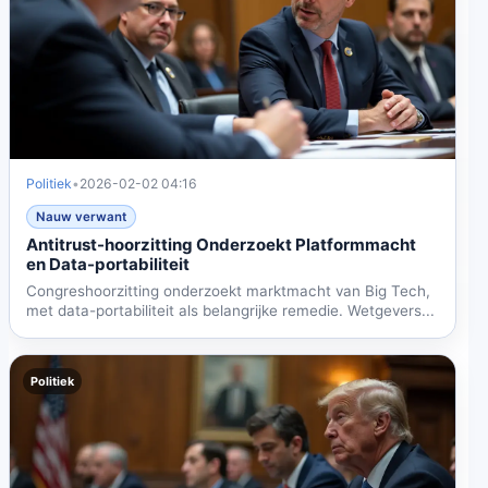
Politiek
•
2026-02-02 04:16
Nauw verwant
Antitrust-hoorzitting Onderzoekt Platformmacht
en Data-portabiliteit
Congreshoorzitting onderzoekt marktmacht van Big Tech,
met data-portabiliteit als belangrijke remedie. Wetgevers...
Politiek