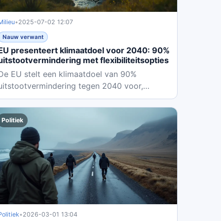
Milieu
•
2025-07-02 12:07
Nauw verwant
EU presenteert klimaatdoel voor 2040: 90%
uitstootvermindering met flexibiliteitsopties
De EU stelt een klimaatdoel van 90%
uitstootvermindering tegen 2040 voor,
waarbij lidstaten tot 3% via...
Politiek
Politiek
•
2026-03-01 13:04