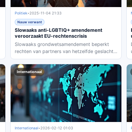
Politiek
•
2025-11-04 21:33
Nauw verwant
Slowaaks anti-LGBTIQ+ amendement
veroorzaakt EU-rechtenscrisis
Slowaaks grondwetsamendement beperkt
rechten van partners van hetzelfde geslacht
en veroorzaakt EU-brede zorg over...
Internationaal
Internationaal
•
2026-02-12 01:03