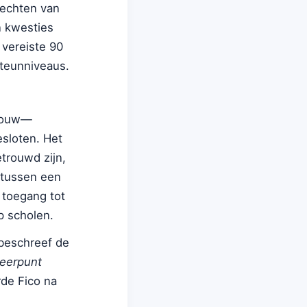
rechten van
in kwesties
 vereiste 90
teunniveaus.
vrouw—
esloten. Het
trouwd zijn,
s tussen een
 toegang tot
p scholen.
 beschreef de
keerpunt
rde Fico na