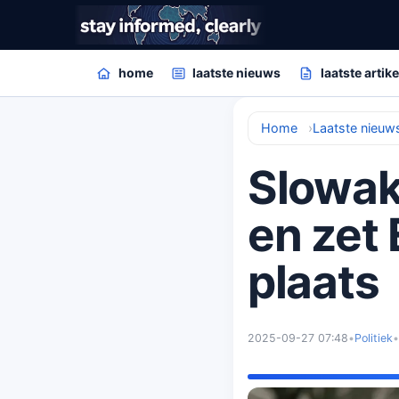
home
laatste nieuws
laatste artik
Home
Laatste nieuw
Slowak
en zet
plaats
2025-09-27 07:48
•
Politiek
•