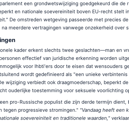
parlement een grondwetswijziging goedgekeurd die de 
 beperkt en nationale soevereiniteit boven EU-recht stelt 
iteit." De omstreden wetgeving passeerde met precies de
 na meerdere vertragingen vanwege onzekerheid over s
ingen
tionele kader erkent slechts twee geslachten—man en 
personen effectief van juridische erkenning worden uitg
nmogelijk voor lhbti'ers door te eisen dat wensouders ge
uitsluitend wordt gedefinieerd als "een unieke verbinteni
e wijziging verbiedt ook draagmoederschap, beperkt de
cht ouderlijke toestemming voor seksuele voorlichting o
een pro-Russische populist die zijn derde termijn dient,
am tegen progressieve stromingen."
"Vandaag heeft een 
tionale soevereiniteit en traditionele waarden,"
verklaa