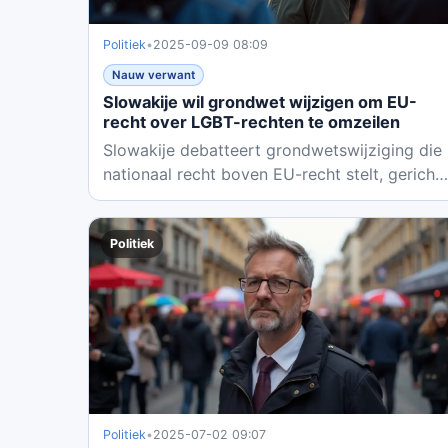
Politiek
•
2025-09-09 08:09
Nauw verwant
Slowakije wil grondwet wijzigen om EU-
recht over LGBT-rechten te omzeilen
Slowakije debatteert grondwetswijziging die
nationaal recht boven EU-recht stelt, gericht
op LGBT-rechten en...
Politiek
Politiek
•
2025-07-02 09:07