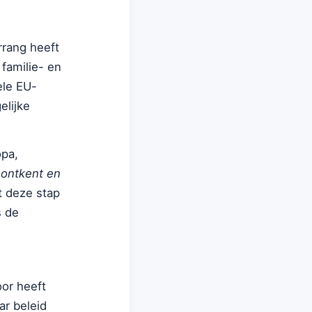
rrang heeft
 familie- en
ele EU-
elijke
opa,
 ontkent en
t deze stap
s de
oor heeft
ar beleid