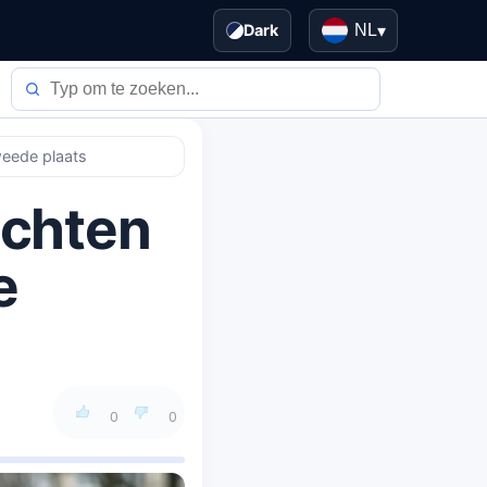
Dark
NL
▾
weede plaats
echten
e
0
0