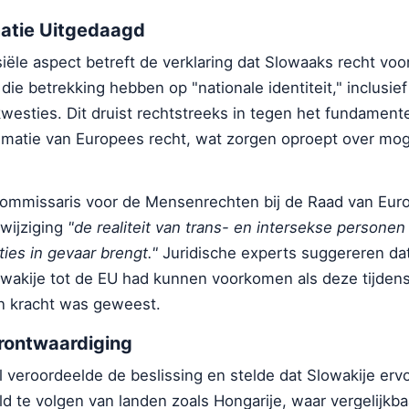
atie Uitgedaagd
ële aspect betreft de verklaring dat Slowaaks recht voo
die betrekking hebben op "nationale identiteit," inclusief
westies. Dit druist rechtstreeks in tegen het fundament
ematie van Europees recht, wat zorgen oproept over mog
Commissaris voor de Mensenrechten bij de Raad van Eur
wijziging
"de realiteit van trans- en intersekse personen
es in gevaar brengt."
Juridische experts suggereren da
owakije tot de EU had kunnen voorkomen als deze tijden
n kracht was geweest.
erontwaardiging
 veroordeelde de beslissing en stelde dat Slowakije erv
 te volgen van landen zoals Hongarije, waar vergelijkba