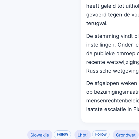
heeft geleid tot uit
gevoerd tegen de voo
terugval.
De stemming vindt pl
instellingen. Onder l
de publieke omroep 
recente wetswijzigin
Russische wetgeving 
De afgelopen weken zi
op bezuinigingsmaatr
mensenrechtenbeleid
laatste escalatie in 
Follow
Follow
Slowakije
Lhbti
Grondwet