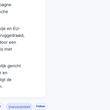
mpagne
sche
ije en EU-
eruggedraaid,
door een
is met
ijk gericht
e en
igt de
n.
w
Follow
Soevereiniteit