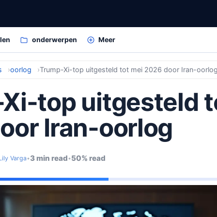
elen
onderwerpen
Meer
s
oorlog
Trump-Xi-top uitgesteld tot mei 2026 door Iran-oorlo
Xi-top uitgesteld t
oor Iran-oorlog
3 min read
50% read
Lily Varga
•
•