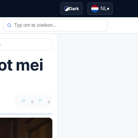
Dark
NL
▾
g
ot mei
0
0