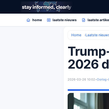
home
laatste nieuws
laatste artik
Home
Laatste nieuw
Trump-
2026 d
2026-03-26 10:02
•
Oorlog
•