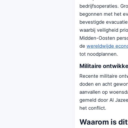
bedrijfsoperaties. Gr
begonnen met het eva
bevestigde evacuatie
waarbij veiligheid pr
Midden-Oosten person
de
wereldwijde econ
tot noodplannen.
Militaire ontwikk
Recente militaire ont
doden en acht gewon
aanvallen op woensda
gemeld door Al Jazeer
het conflict.
Waarom is dit 