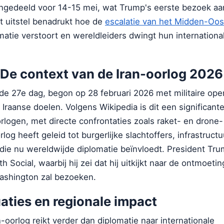
ingedeeld voor 14-15 mei, wat Trump's eerste bezoek aa
it uitstel benadrukt hoe de
escalatie van het Midden-Oost
matie verstoort en wereldleiders dwingt hun internationa
 De context van de Iran-oorlog 2026
 de 27e dag, begon op 28 februari 2026 met militaire ope
 Iraanse doelen. Volgens Wikipedia is dit een significante
rlogen, met directe confrontaties zoals raket- en drone-
rlog heeft geleid tot burgerlijke slachtoffers, infrastruc
it die nu wereldwijde diplomatie beïnvloedt. President T
th Social, waarbij hij zei dat hij uitkijkt naar de ontmoeti
Washington zal bezoeken.
aties en regionale impact
-oorlog reikt verder dan diplomatie naar internationale