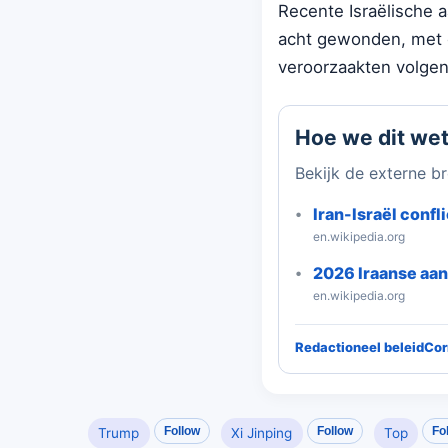
Recente Israëlische 
acht gewonden, met e
veroorzaakten volge
Hoe we dit we
Bekijk de externe br
Iran-Israël confli
en.wikipedia.org
2026 Iraanse aan
en.wikipedia.org
Redactioneel beleid
Cor
Follow
Follow
Fo
Trump
Xi Jinping
Top