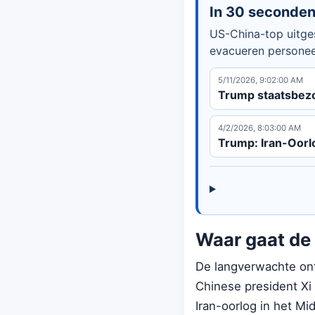
In 30 seconde
US-China-top uitges
evacueren personeel
5/11/2026, 9:02:00 AM
Trump staatsbezo
4/2/2026, 8:03:00 AM
Trump: Iran-Oorl
Waar gaat de 
De langverwachte on
Chinese president Xi 
Iran-oorlog in het M