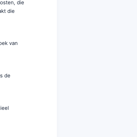
osten, die
kt die
zoek van
ds de
ieel