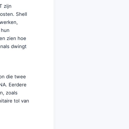
T zijn
osten. Shell
 werken,
n hun
ten zien hoe
onals dwingt
non die twee
NA. Eerdere
n, zoals
taire tol van