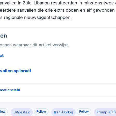
aanvallen in Zuid-Libanon resulteerden in minstens twee
erdere aanvallen die drie extra doden en elf gewonden
ns regionale nieuwsagentschappen.
ten
onnen waarnaar dit artikel verwijst.
ct
vallen op Israël
rectiebeleid
llow
Follow
Follow
Uitgesteld
Iran-Oorlog
Trump-Xi-To