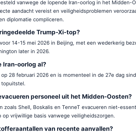
gesteld vanwege de lopende Iran-oorlog in het Midden-O
recte aandacht vereist en veiligheidsproblemen veroorzaa
 en diplomatie compliceren.
ringedeelde Trump-Xi-top?
 voor 14-15 mei 2026 in Beijing, met een wederkerig be
ington later in 2026.
 Iran-oorlog al?
 op 28 februari 2026 en is momenteel in de 27e dag sin
topuitstel.
evacueren personeel uit het Midden-Oosten?
n zoals Shell, Boskalis en TenneT evacueren niet-essent
o op vrijwillige basis vanwege veiligheidszorgen.
tofferaantallen van recente aanvallen?