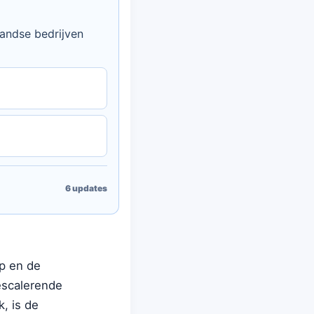
landse bedrijven
6
updates
p en de
 escalerende
, is de