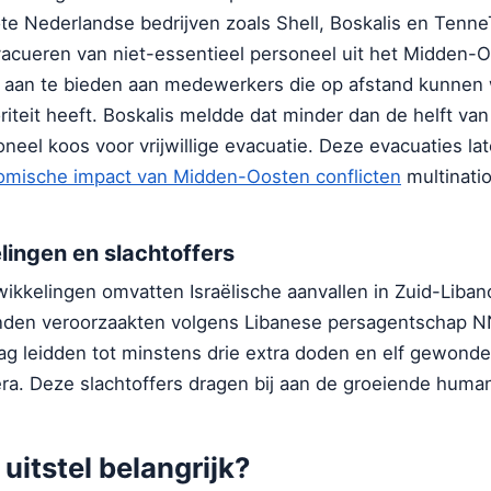
ote Nederlandse bedrijven zoals Shell, Boskalis en Tenne
cueren van niet-essentieel personeel uit het Midden-O
 aan te bieden aan medewerkers die op afstand kunnen
ioriteit heeft. Boskalis meldde dat minder dan de helft va
eel koos voor vrijwillige evacuatie. Deze evacuaties la
omische impact van Midden-Oosten conflicten
multinati
elingen en slachtoffers
wikkelingen omvatten Israëlische aanvallen in Zuid-Liba
den veroorzaakten volgens Libanese persagentschap N
g leidden tot minstens drie extra doden en elf gewonde
a. Deze slachtoffers dragen bij aan de groeiende humani
uitstel belangrijk?