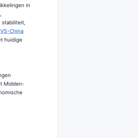
ikkelingen in
,
tabiliteit,
e
VS-China
t huidige
ingen
et Midden-
onomische