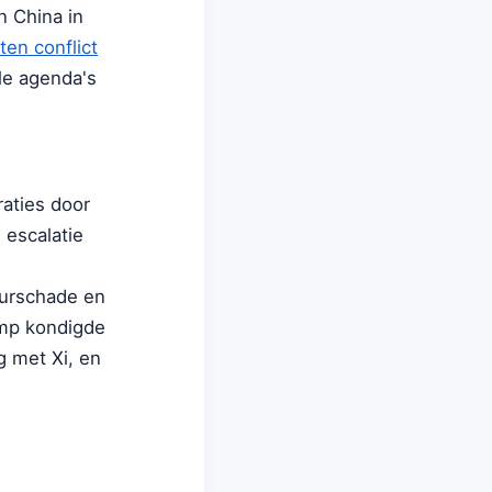
n China in
en conflict
le agenda's
raties door
 escalatie
tuurschade en
rump kondigde
ng met Xi, en