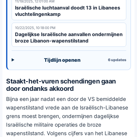
11/19/2025, 12:01:00 AM
met ontwapeningsplannen.
Israëlische luchtaanval doodt 13 in Libanees
vluchtelingenkamp
10/22/2025, 10:18:00 PM
Dagelijkse Israëlische aanvallen ondermijnen
broze Libanon-wapenstilstand
Tijdlijn openen
6
updates
Staakt-het-vuren schendingen gaan
door ondanks akkoord
Bijna een jaar nadat een door de VS bemiddelde
wapenstilstand vrede aan de Israëlisch-Libanese
grens moest brengen, ondermijnen dagelijkse
Israëlische militaire operaties de broze
wapenstilstand. Volgens cijfers van het Libanese