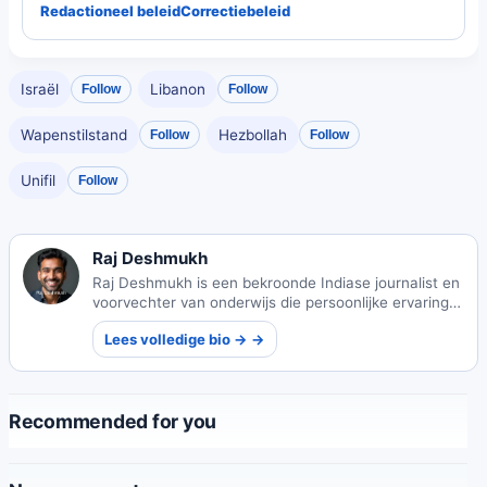
Redactioneel beleid
Correctiebeleid
Israël
Libanon
Follow
Follow
Wapenstilstand
Hezbollah
Follow
Follow
Unifil
Follow
Raj Deshmukh
Raj Deshmukh is een bekroonde Indiase journalist en
voorvechter van onderwijs die persoonlijke ervaring
heeft omgezet in impactvolle verslaggeving over
Lees volledige bio → →
plattelandsscholen. Zijn werk leidde tot
beleidshervormingen en leverde hem internationale
erkenning op, terwijl hij toekomstige generaties
begeleidde.
Recommended for you