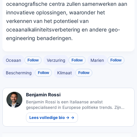
oceanografische centra zullen samenwerken aan
innovatieve oplossingen, waaronder het
verkennen van het potentieel van
oceaanalkaliniteitsverbetering en andere geo-
engineering benaderingen.
Oceaan
Verzuring
Marien
Follow
Follow
Follow
Bescherming
Klimaat
Follow
Follow
Benjamin Rossi
Benjamin Rossi is een Italiaanse analist
gespecialiseerd in Europese politieke trends. Zijn
inzichtelijke volgen van continentale verschuivingen
Lees volledige bio → →
biedt unieke perspectieven op bestuur en
samenleving.