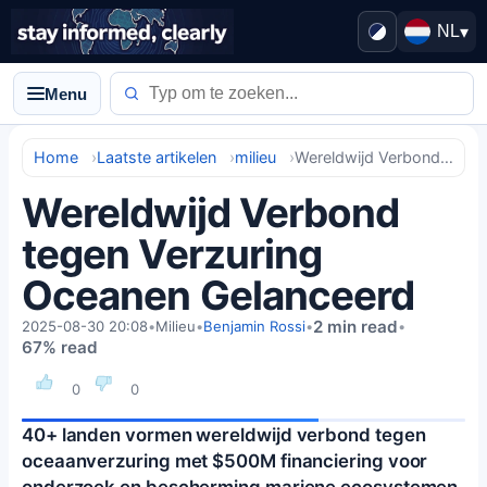
NL
▾
Menu
Home
Laatste artikelen
milieu
Wereldwijd Verbond tegen Verzuring Oceanen Gelanceerd
Wereldwijd Verbond
tegen Verzuring
Oceanen Gelanceerd
2 min read
2025-08-30 20:08
•
Milieu
•
Benjamin Rossi
•
•
67% read
0
0
40+ landen vormen wereldwijd verbond tegen
oceaanverzuring met $500M financiering voor
onderzoek en bescherming mariene ecosystemen.