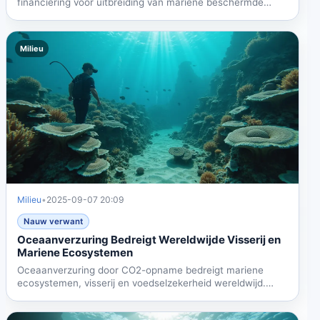
financiering voor uitbreiding van mariene beschermde
gebieden,...
Milieu
Milieu
•
2025-09-07 20:09
Nauw verwant
Oceaanverzuring Bedreigt Wereldwijde Visserij en
Mariene Ecosystemen
Oceaanverzuring door CO2-opname bedreigt mariene
ecosystemen, visserij en voedselzekerheid wereldwijd.
Schelpdieren...