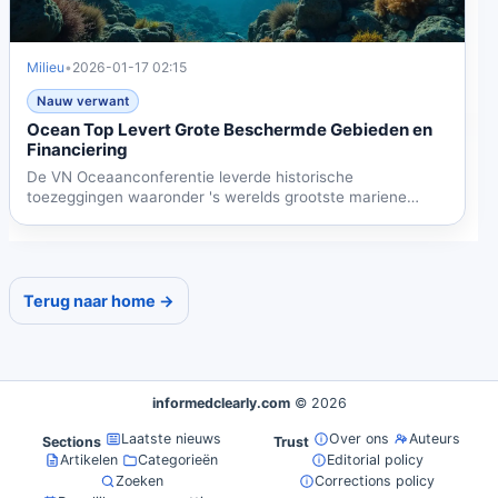
Milieu
•
2026-01-17 02:15
Nauw verwant
Ocean Top Levert Grote Beschermde Gebieden en
Financiering
De VN Oceaanconferentie leverde historische
toezeggingen waaronder 's werelds grootste mariene
beschermde gebied,...
Terug naar home →
informedclearly.com
© 2026
Laatste nieuws
Over ons
Auteurs
Sections
Trust
Artikelen
Categorieën
Editorial policy
Zoeken
Corrections policy