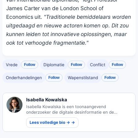
James Carter van de London School of
Economics uit.
"Traditionele bemiddelaars worden
uitgedaagd en nieuwe actoren komen op. Dit zou
kunnen leiden tot innovatieve oplossingen, maar
ook tot verhoogde fragmentatie."
Vrede
Diplomatie
Conflict
Follow
Follow
Follow
Onderhandelingen
Wapenstilstand
Follow
Follow
Isabella Kowalska
Isabella Kowalska is een toonaangevend
onderzoeker die digitale desinformatie en de
maatschappelijke impact ervan onderzoekt. Haar
Lees volledige bio → →
baanbrekende werk helpt bij het bestrijden van valse
informatie in ons digitale tijdperk.