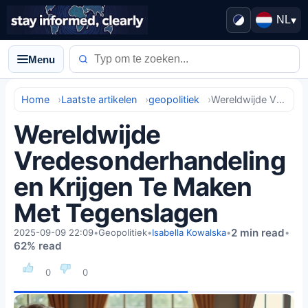
NL
▾
Menu
Home
Laatste artikelen
geopolitiek
Wereldwijde Vredesonderhandelingen Krijgen Te Maken Met Tegenslagen
Wereldwijde
Vredesonderhandeling
en Krijgen Te Maken
Met Tegenslagen
2 min read
2025-09-09 22:09
•
Geopolitiek
•
Isabella Kowalska
•
•
62% read
0
0