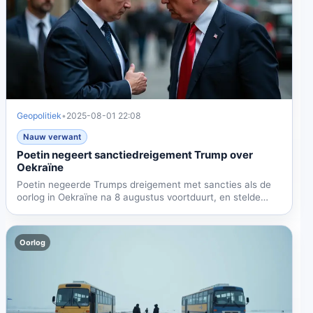
Geopolitiek
•
2025-08-01 22:08
Nauw verwant
Poetin negeert sanctiedreigement Trump over
Oekraïne
Poetin negeerde Trumps dreigement met sancties als de
oorlog in Oekraïne na 8 augustus voortduurt, en stelde
dat...
Oorlog