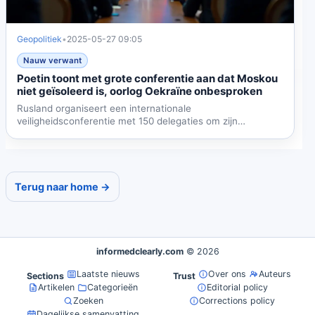
Geopolitiek
•
2025-05-27 09:05
Nauw verwant
Poetin toont met grote conferentie aan dat Moskou
niet geïsoleerd is, oorlog Oekraïne onbesproken
Rusland organiseert een internationale
veiligheidsconferentie met 150 delegaties om zijn
wereldwijde banden te...
Terug naar home →
informedclearly.com
© 2026
Laatste nieuws
Over ons
Auteurs
Sections
Trust
Artikelen
Categorieën
Editorial policy
Zoeken
Corrections policy
Dagelijkse samenvatting