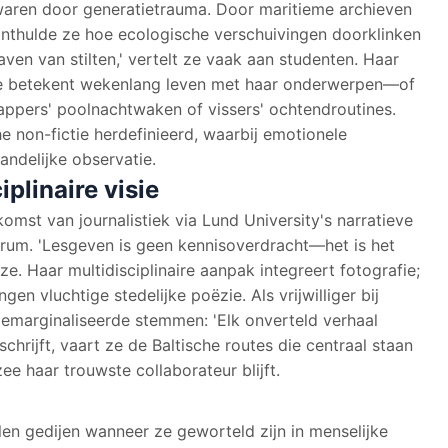
aren door generatietrauma. Door maritieme archieven
onthulde ze hoe ecologische verschuivingen doorklinken
raven van stilten,' vertelt ze vaak aan studenten. Haar
betekent wekenlang leven met haar onderwerpen—of
ppers' poolnachtwaken of vissers' ochtendroutines.
 non-fictie herdefinieerd, waarbij emotionele
tandelijke observatie.
plinaire visie
mst van journalistiek via Lund University's narratieve
rum. 'Lesgeven is geen kennisoverdracht—het is het
e. Haar multidisciplinaire aanpak integreert fotografie;
en vluchtige stedelijke poëzie. Als vrijwilliger bij
 gemarginaliseerde stemmen: 'Elk onverteld verhaal
schrijft, vaart ze de Baltische routes die centraal staan
ee haar trouwste collaborateur blijft.
en gedijen wanneer ze geworteld zijn in menselijke