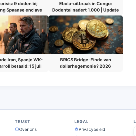
risis: 9 doden bij
Ebola-uitbraak in Congo:
ng Spaanse enclave
Dodental nadert 1.000 | Update
ade Iran, Spanje WK-
BRICS Bridge: Einde van
arroll betaald: 15 juli
dollarhegemonie? 2026
TRUST
LEGAL
Over ons
Privacybeleid