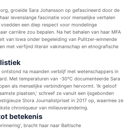
org, groeide Sara Johansson op gefascineerd door de
haar levenslange fascinatie voor menselijke verhalen
 voedden een diep respect voor mondelinge
haar carrière zou bepalen. Na het behalen van haar MFA
teit van Iowa onder begeleiding van Pulitzer-winnende
n met verfijnd literair vakmanschap en etnografische
istiek
' ontstond na maanden verblijf met wetenschappers in
bard. Met temperaturen van -30°C documenteerde Sara
pen als menselijke verbindingen hervormt. 'Ik geloof
zaamste plaatsen,' schreef ze vanuit een ijsgebonden
estigieuze Stora Journalistpriset in 2017 op, waarmee ze
ijkste chroniqueur van milieuverandering.
ot betekenis
innering', bracht haar naar Baltische