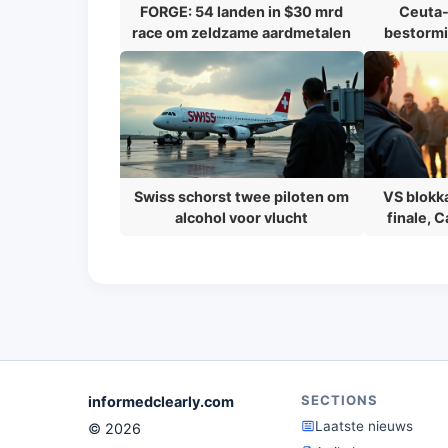
FORGE: 54 landen in $30 mrd
Ceuta-c
race om zeldzame aardmetalen
bestormi
Swiss schorst twee piloten om
VS blokk
alcohol voor vlucht
finale, C
SECTIONS
informedclearly.com
Laatste nieuws
© 2026