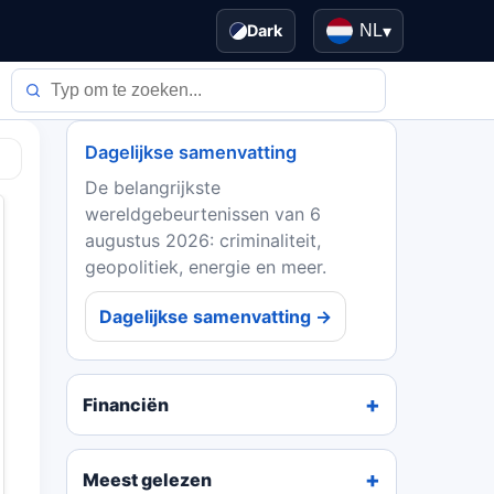
Dark
NL
▾
Dagelijkse samenvatting
De belangrijkste
wereldgebeurtenissen van 6
augustus 2026: criminaliteit,
geopolitiek, energie en meer.
Dagelijkse samenvatting →
Financiën
Meest gelezen