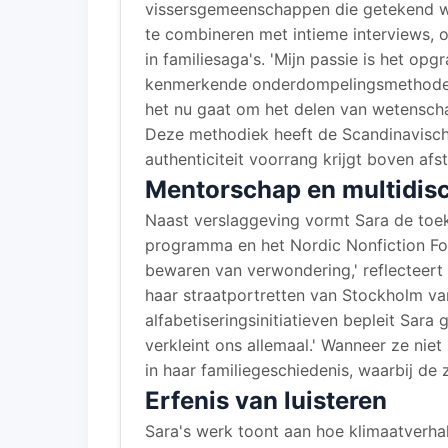
vissersgemeenschappen die getekend w
te combineren met intieme interviews, 
in familiesaga's. 'Mijn passie is het opg
kenmerkende onderdompelingsmethode 
het nu gaat om het delen van wetenscha
Deze methodiek heeft de Scandinavische
authenticiteit voorrang krijgt boven afs
Mentorschap en multidisci
Naast verslaggeving vormt Sara de toeko
programma en het Nordic Nonfiction Fo
bewaren van verwondering,' reflecteert z
haar straatportretten van Stockholm vang
alfabetiseringsinitiatieven bepleit Sara
verkleint ons allemaal.' Wanneer ze niet 
in haar familiegeschiedenis, waarbij de z
Erfenis van luisteren
Sara's werk toont aan hoe klimaatverhal