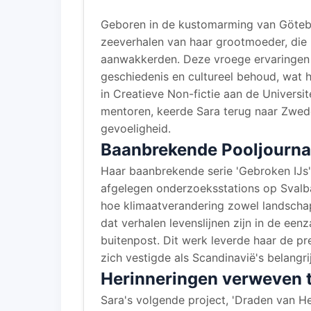
Geboren in de kustomarming van Göteb
zeeverhalen van haar grootmoeder, die 
aanwakkerden. Deze vroege ervaringen
geschiedenis en cultureel behoud, wat 
in Creatieve Non-fictie aan de Universi
mentoren, keerde Sara terug naar Zwede
gevoeligheid.
Baanbrekende Pooljournal
Haar baanbrekende serie 'Gebroken IJs
afgelegen onderzoeksstations op Sval
hoe klimaatverandering zowel landschap
dat verhalen levenslijnen zijn in de een
buitenpost. Dit werk leverde haar de pr
zich vestigde als Scandinavië's belangr
Herinneringen verweven t
Sara's volgende project, 'Draden van Her