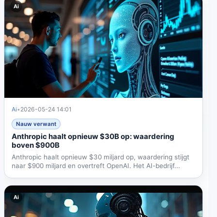
Ai
Ai
•
2026-05-24 14:01
Nauw verwant
Anthropic haalt opnieuw $30B op: waardering
boven $900B
Anthropic haalt opnieuw $30 miljard op, waardering stijgt
naar $900 miljard en overtreft OpenAI. Het AI-bedrijf...
Ai