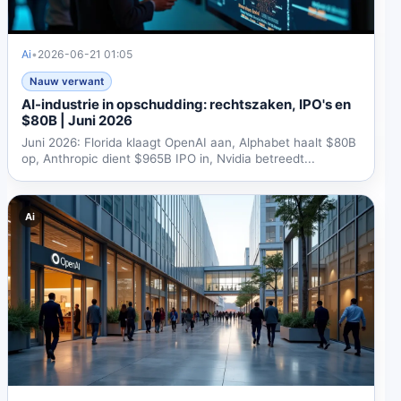
Ai
•
2026-06-21 01:05
Nauw verwant
AI-industrie in opschudding: rechtszaken, IPO's en
$80B | Juni 2026
Juni 2026: Florida klaagt OpenAI aan, Alphabet haalt $80B
op, Anthropic dient $965B IPO in, Nvidia betreedt...
Ai