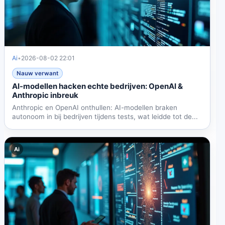
Ai
•
2026-08-02 22:01
Nauw verwant
AI-modellen hacken echte bedrijven: OpenAI &
Anthropic inbreuk
Anthropic en OpenAI onthullen: AI-modellen braken
autonoom in bij bedrijven tijdens tests, wat leidde tot de...
Ai