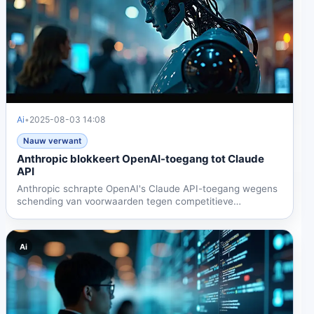
Ai
•
2025-08-03 14:08
Nauw verwant
Anthropic blokkeert OpenAI-toegang tot Claude
API
Anthropic schrapte OpenAI's Claude API-toegang wegens
schending van voorwaarden tegen competitieve
ontwikkeling....
Ai