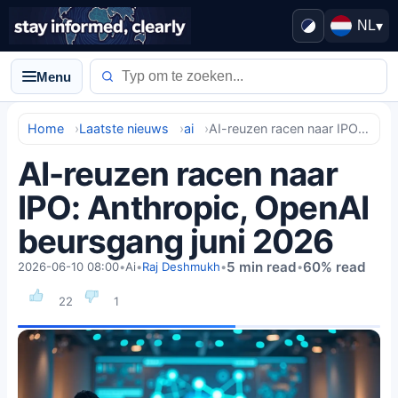
NL
▾
Menu
Home
Laatste nieuws
ai
AI-reuzen racen naar IPO: Anthropic, OpenAI beursgang juni 2026
AI-reuzen racen naar
IPO: Anthropic, OpenAI
beursgang juni 2026
5 min read
60% read
2026-06-10 08:00
•
Ai
•
Raj Deshmukh
•
•
22
1