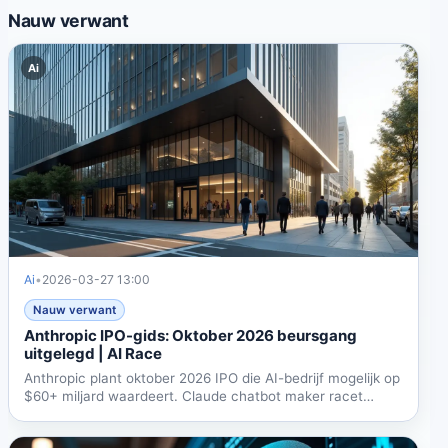
Nauw verwant
Ai
Ai
•
2026-03-27 13:00
Nauw verwant
Anthropic IPO-gids: Oktober 2026 beursgang
uitgelegd | AI Race
Anthropic plant oktober 2026 IPO die AI-bedrijf mogelijk op
$60+ miljard waardeert. Claude chatbot maker racet
met...