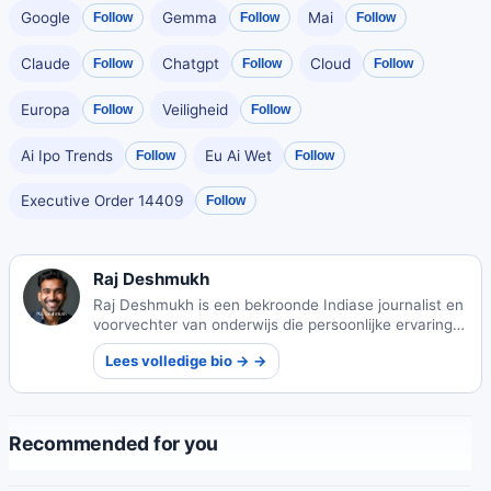
Google
Gemma
Mai
Follow
Follow
Follow
Claude
Chatgpt
Cloud
Follow
Follow
Follow
Europa
Veiligheid
Follow
Follow
Ai Ipo Trends
Eu Ai Wet
Follow
Follow
Executive Order 14409
Follow
Raj Deshmukh
Raj Deshmukh is een bekroonde Indiase journalist en
voorvechter van onderwijs die persoonlijke ervaring
heeft omgezet in impactvolle verslaggeving over
Lees volledige bio → →
plattelandsscholen. Zijn werk leidde tot
beleidshervormingen en leverde hem internationale
erkenning op, terwijl hij toekomstige generaties
begeleidde.
Recommended for you